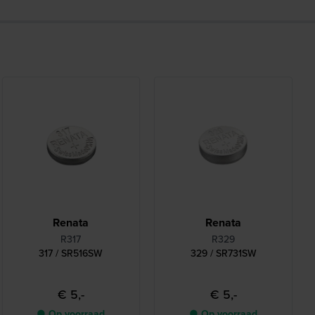
Renata
Renata
R317
R329
317 / SR516SW
329 / SR731SW
€ 5,-
€ 5,-
● Op voorraad
● Op voorraad