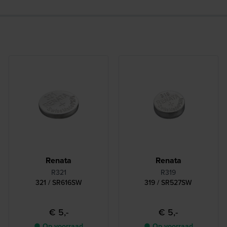
Renata
Renata
R321
R319
321 / SR616SW
319 / SR527SW
€ 5,-
€ 5,-
● Op voorraad
● Op voorraad