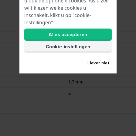
u ook de optionele cookies. Als u zelf
wilt kiezen welke cookies u
inschakelt, klikt u op "cookie-
instellingen".
Renata
Alles accepteren
366 / SR1116SW
Cookie-instellingen
1.55
47.00
Liever niet
11.6 mm
1.7 mm
2