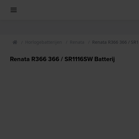
Horlogebatterijen
Renata
Renata R366 366 / SR1
Renata R366 366 / SR1116SW Batterij