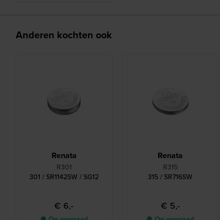
Anderen kochten ook
Renata
Renata
R301
R315
301 / SR1142SW / SG12
315 / SR716SW
€ 6,-
€ 5,-
● Op voorraad
● Op voorraad