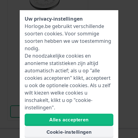
Uw privacy-instellingen
Horloge.be gebruikt verschillende
soorten
cookies
. Voor sommige
soorten hebben we uw toestemming
Renata
nodig.
R365
De noodzakelijke cookies en
365 / SR1116W
anonieme statistieken zijn altijd
automatisch actief; als u op "alle
€ 7,-
cookies accepteren" klikt, accepteert
u ook de optionele cookies. Als u zelf
● Op voorraad
wilt kiezen welke cookies u
inschakelt, klikt u op "cookie-
Vergelijk
instellingen".
Bekijk Product
Alles accepteren
Cookie-instellingen