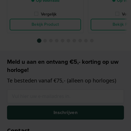
● Op voorraad
● Op voo
Vergelijk
Verge
Bekijk Product
Bekijk Pr
Meld u aan en ontvang €5,- korting op uw
horloge!
Te besteden vanaf €75,- (alleen op horloges)
Inschrijven
Contact