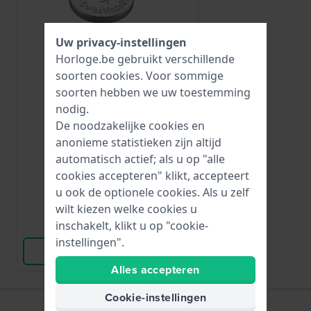
Uw privacy-instellingen
Horloge.be gebruikt verschillende
soorten
cookies
. Voor sommige
soorten hebben we uw toestemming
Renata
nodig.
R339
De noodzakelijke cookies en
339 / SR614SW
anonieme statistieken zijn altijd
automatisch actief; als u op "alle
€ 5,-
cookies accepteren" klikt, accepteert
u ook de optionele cookies. Als u zelf
● Op voorraad
wilt kiezen welke cookies u
inschakelt, klikt u op "cookie-
Vergelijk
instellingen".
Bekijk Product
Alles accepteren
Cookie-instellingen