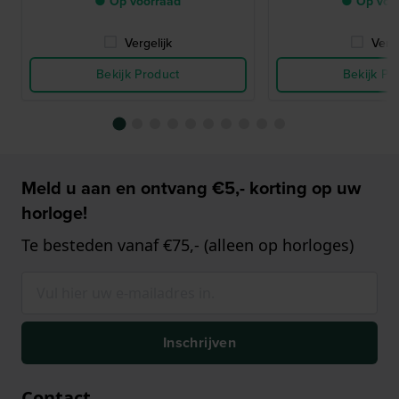
● Op voorraad
● Op voo
Vergelijk
Verge
Bekijk Product
Bekijk Pr
Meld u aan en ontvang €5,- korting op uw
horloge!
Te besteden vanaf €75,- (alleen op horloges)
Inschrijven
Contact