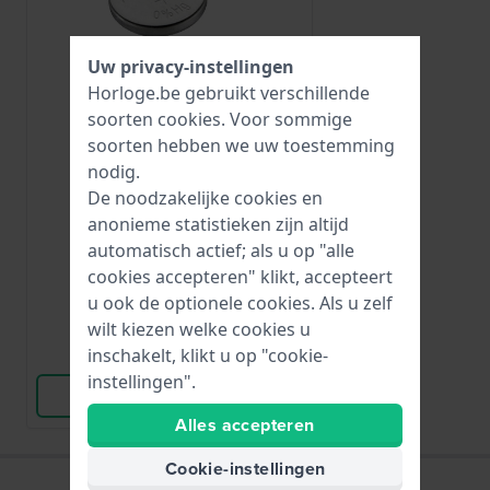
Uw privacy-instellingen
Horloge.be gebruikt verschillende
soorten
cookies
. Voor sommige
soorten hebben we uw toestemming
Renata
nodig.
R335
De noodzakelijke cookies en
335 / SR512SW
anonieme statistieken zijn altijd
automatisch actief; als u op "alle
€ 5,-
cookies accepteren" klikt, accepteert
u ook de optionele cookies. Als u zelf
● Op voorraad
wilt kiezen welke cookies u
inschakelt, klikt u op "cookie-
Vergelijk
instellingen".
Bekijk Product
Alles accepteren
Cookie-instellingen