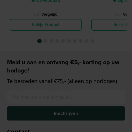
● Op voorraad
● Op voo
Vergelijk
Verge
Bekijk Product
Bekijk Pr
Meld u aan en ontvang €5,- korting op uw
horloge!
Te besteden vanaf €75,- (alleen op horloges)
Inschrijven
Contact