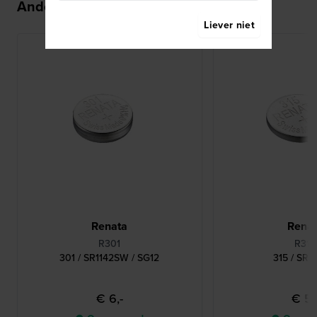
Anderen kochten ook
Liever niet
Renata
Rena
R301
R315
301 / SR1142SW / SG12
315 / SR
€ 6,-
€ 5,