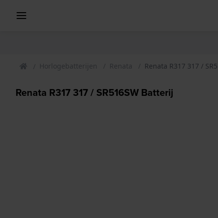
Horlogebatterijen
Renata
Renata R317 317 / SR5
Renata R317 317 / SR516SW Batterij