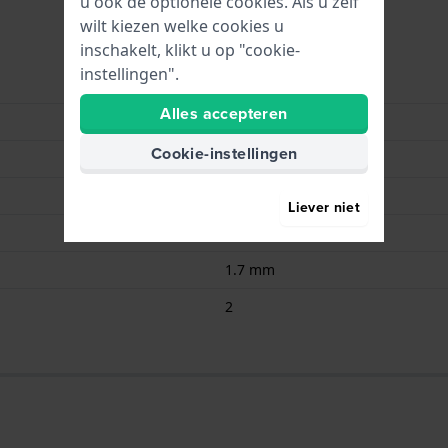
u ook de optionele cookies. Als u zelf
wilt kiezen welke cookies u
inschakelt, klikt u op "cookie-
instellingen".
Renata
Alles accepteren
317 / SR516SW
Cookie-instellingen
1.55
10.50
Liever niet
5.8 mm
1.7 mm
2