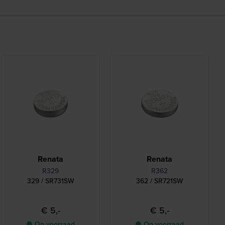
Renata
Renata
R329
R362
329 / SR731SW
362 / SR721SW
€ 5,-
€ 5,-
● Op voorraad
● Op voorraad