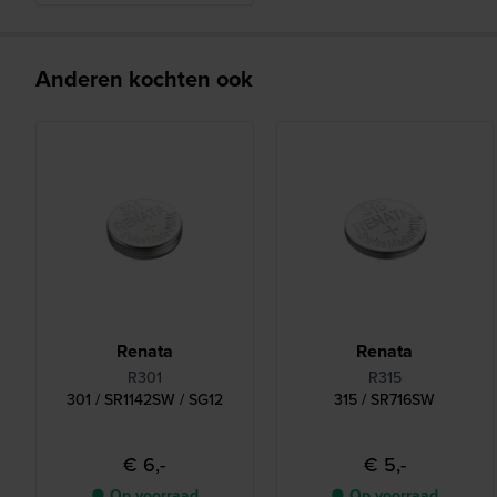
Anderen kochten ook
Renata
Renata
R301
R315
301 / SR1142SW / SG12
315 / SR716SW
€ 6,-
€ 5,-
● Op voorraad
● Op voorraad