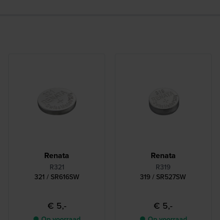
Renata
Renata
R321
R319
321 / SR616SW
319 / SR527SW
€ 5,-
€ 5,-
● Op voorraad
● Op voorraad