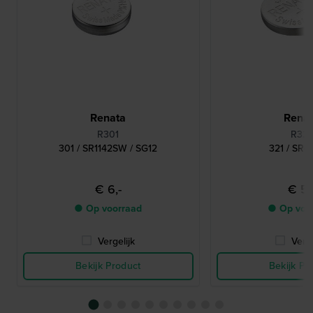
Renata
Rena
R301
R321
301 / SR1142SW / SG12
321 / SR
€ 6,-
€ 5,
● Op voorraad
● Op voo
Vergelijk
Verge
Bekijk Product
Bekijk Pr