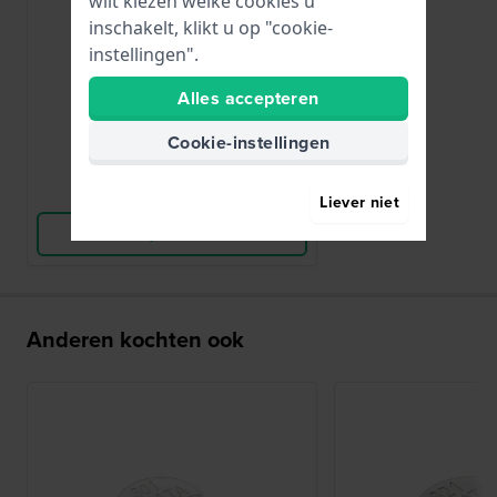
wilt kiezen welke cookies u
R315
inschakelt, klikt u op "cookie-
315 / SR716SW
instellingen".
Alles accepteren
€ 5,-
Cookie-instellingen
● Op voorraad
Vergelijk
Liever niet
Bekijk Product
Anderen kochten ook