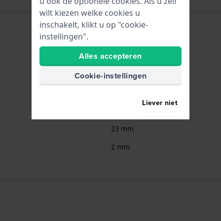
u ook de optionele cookies. Als u zelf
wilt kiezen welke cookies u
inschakelt, klikt u op "cookie-
instellingen".
Alles accepteren
Renata
CR2320
Cookie-instellingen
3.00
Liever niet
150.00
23 mm
2 mm