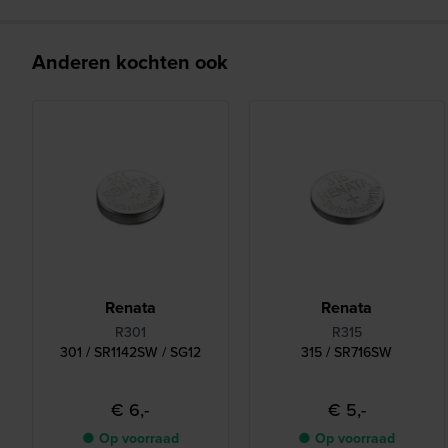
Anderen kochten ook
Renata
Renata
R301
R315
301 / SR1142SW / SG12
315 / SR716SW
€ 6,-
€ 5,-
● Op voorraad
● Op voorraad