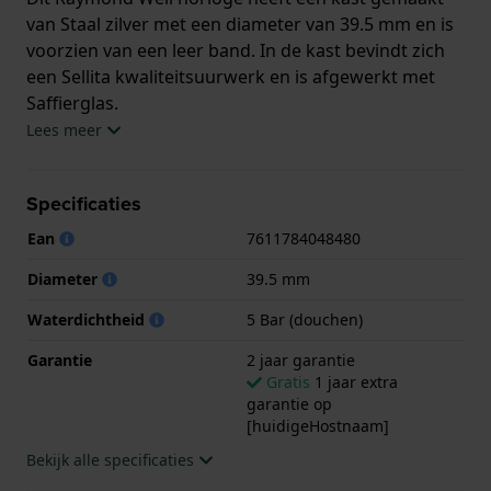
van Staal zilver met een diameter van 39.5 mm en is
voorzien van een leer band. In de kast bevindt zich
een Sellita kwaliteitsuurwerk en is afgewerkt met
Saffierglas.
Lees meer
Het horloge is 5ATM. Dit betekent dat het horloge
geschikt is om mee te douchen. Verder wordt het
Specificaties
horloge geleverd met 2 jaar garantie.
Ean
7611784048480
.
Diameter
39.5 mm
Waterdichtheid
5 Bar (douchen)
Garantie
2 jaar garantie
Gratis
1 jaar extra
garantie op
[huidigeHostnaam]
Bekijk alle specificaties