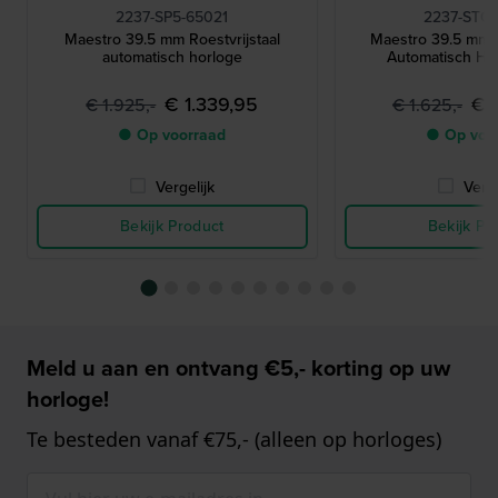
2237-SP5-65021
2237-STC-
Maestro 39.5 mm Roestvrijstaal
Maestro 39.5 mm S
automatisch horloge
Automatisch He
€ 1.339,95
€ 
€ 1.925,-
€ 1.625,-
● Op voorraad
● Op voo
Vergelijk
Verge
Bekijk Product
Bekijk Pr
Meld u aan en ontvang €5,- korting op uw
horloge!
Te besteden vanaf €75,- (alleen op horloges)