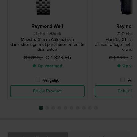
Raymond Weil
Raymond
2131-ST-00966
2131-P53-
Maestro 31 mm Automatisch
Maestro 31 mm 
dameshorloge met parelmoer en echte
dameshorloge met pa
diamanten
diaman
€ 1.329,95
€ 
€ 1.895,-
€ 1.895,-
● Op voorraad
● Op voo
Vergelijk
Verge
Bekijk Product
Bekijk Pr