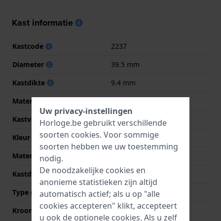
Kast informatie
Kastcode
2237
Diameter
39.5 mm
Kastdikte
9.4 mm
Materiaal
Roestvrij staal
Uw privacy-instellingen
Kastvorm
Rond
Horloge.be gebruikt verschillende
soorten
cookies
. Voor sommige
Kleur kast
Zilver
soorten hebben we uw toestemming
Materiaal kastdeksel
Roestvrij staal
nodig.
De noodzakelijke cookies en
Kastdeksel
Doorzichtig
anonieme statistieken zijn altijd
Type glas
Saffier
automatisch actief; als u op "alle
cookies accepteren" klikt, accepteert
Kroon
Trek kroon
u ook de optionele cookies. Als u zelf