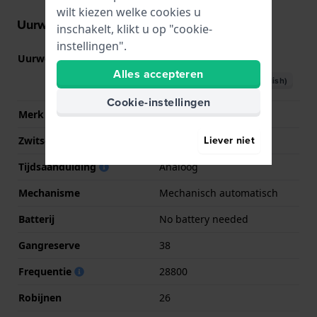
wilt kiezen welke cookies u
Uurwerk informatie
inschakelt, klikt u op "cookie-
instellingen".
Uurwerk nr.
SW200
(
Bekijk specificaties
)
Alles accepteren
Download handboek (English)
Cookie-instellingen
Merk uurwerk
Sellita
Liever niet
Zwitsers uurwerk
Ja
Tijdsaanduiding
Analoog
Mechanisme
Mechanisch automatisch
Batterij
No battery needed
Gangreserve
38
Frequentie
28800
Robijnen
26