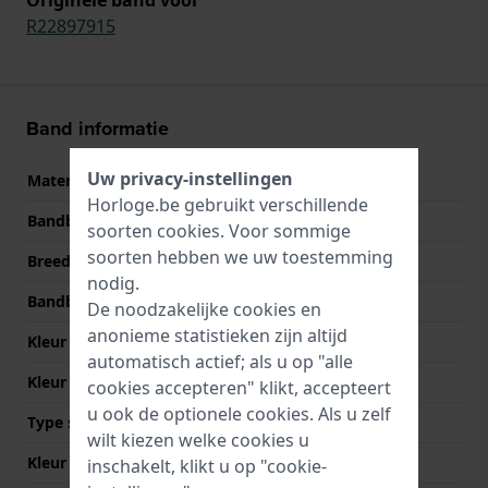
R22897915
Band informatie
Uw privacy-instellingen
Materiaal Band
Leer
Horloge.be gebruikt verschillende
Bandbreedte
13 mm
soorten
cookies
. Voor sommige
soorten hebben we uw toestemming
Breedte bandaanzet
13 mm
nodig.
Bandbreedte bij sluiting
12 mm
De noodzakelijke cookies en
anonieme statistieken zijn altijd
Kleur Band
Blauw
automatisch actief; als u op "alle
Kleur stiksel
Blauw
cookies accepteren" klikt, accepteert
u ook de optionele cookies. Als u zelf
Type sluiting
Geen
wilt kiezen welke cookies u
Kleur sluiting
NVT
inschakelt, klikt u op "cookie-