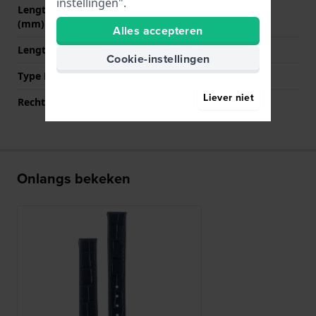
instellingen".
Lengte band op 12 uur
70 mm
(mm)
Alles accepteren
Lengte band op 6 uur (mm)
110 mm
Cookie-instellingen
Type Bevestiging
Bandpennen
Liever niet
Rechte aanzet
Ja
Onlangs bekeken