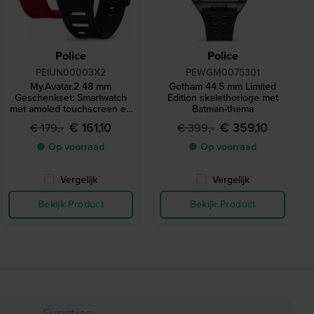
Police
Police
PEIUN00003X2
PEWGM0075301
My.Avatar.2 48 mm
Gotham 44.5 mm Limited
Geschenkset: Smartwatch
Edition skelethorloge met
met amoled touchscreen en
Batman-thema
extra siliconen bandje
€ 161,10
€ 359,10
€ 179,-
€ 399,-
● Op voorraad
● Op voorraad
Vergelijk
Vergelijk
Bekijk Product
Bekijk Product
Functies