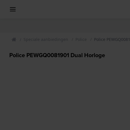
Speciale aanbiedingen
Police
Police PEWGQ0081
Police PEWGQ0081901 Dual Horloge