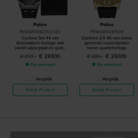
Police
Police
PEWGR0082202-SET
PEWGM0081508
Cyclone Set 44 mm
Daintree 2.0 46 mm Uniek
Automatisch horloge met
gevormd roestvrijstalen
skelet wijzerplaat en gratis
heren quartzhorloge
portemonnee
€ 269,10
€ 260,10
€ 299,-
€ 289,-
● Op voorraad
● Op voorraad
Vergelijk
Vergelijk
Bekijk Product
Bekijk Product
Specificaties