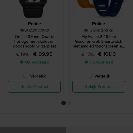
Police
Police
PEWJA2227202
PEIUN00003X0
Omaio 39 mm Quartz
My.Avatar.2 48 mm
horloge met skelet en
Geschenkset: Smartwatch
doodshoofd wijzerplaat
met amoled touchscreen en
extra siliconen bandje
€ 99,95
€ 161,10
€ 199,-
€ 179,-
● Op voorraad
● Op voorraad
Vergelijk
Vergelijk
Bekijk Product
Bekijk Product