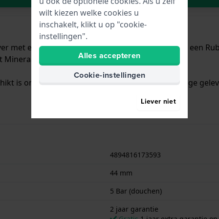
u ook de optionele cookies. Als u zelf
wilt kiezen welke cookies u
inschakelt, klikt u op "cookie-
instellingen".
lver met een diameter van 44 mm en is voorzien van een Rub
Alles accepteren
t Mineraalglas.
Cookie-instellingen
chikt is om mee te douchen. Verder wordt het horloge gelev
Liever niet
4894816173593
44 mm
5 Bar (douchen)
2 jaar garantie
Gratis
1 jaar extra garantie o