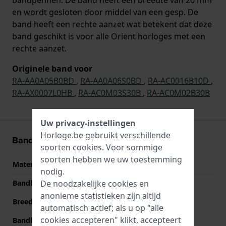
en wordt gesloten door middel van een gesp. De
band heeft een rechte aanzet wat betekent dat deze
band geschikt is voor alle Orient horloges met een
rechte aanzet.
Originele band voor
RA-AA0A05B0BD
,
RA-AA0A06S0BD
,
RA-AC0016B10D
,
RA-AX0007L0HB
,
RA-AC0M03S30B
,
RA-AC0M02B30B
Uw privacy-instellingen
Horloge.be gebruikt verschillende
Band informatie
soorten
cookies
. Voor sommige
soorten hebben we uw toestemming
Materiaal Band
Leer
nodig.
Bandbreedte
20 mm
De noodzakelijke cookies en
anonieme statistieken zijn altijd
Breedte bandaanzet
20 mm
automatisch actief; als u op "alle
cookies accepteren" klikt, accepteert
Bandbreedte bij sluiting
18 mm