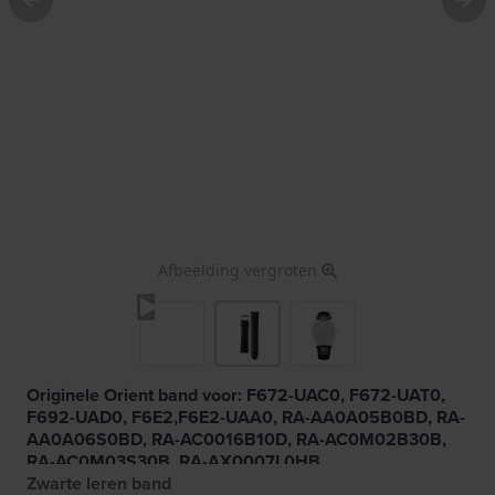
Afbeelding vergroten
Originele Orient band voor: F672-UAC0, F672-UAT0,
F692-UAD0, F6E2,F6E2-UAA0, RA-AA0A05B0BD, RA-
AA0A06S0BD, RA-AC0016B10D, RA-AC0M02B30B,
RA-AC0M03S30B, RA-AX0007L0HB
Zwarte leren band