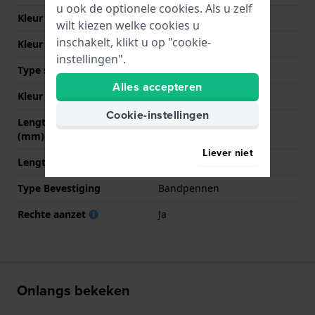
u ook de optionele cookies. Als u zelf
Kleur Band
Zwart
wilt kiezen welke cookies u
inschakelt, klikt u op "cookie-
Kleur stiksel
Zwart
instellingen".
Type sluiting
Gesp
Alles accepteren
Kleur sluiting
Zilver
Cookie-instellingen
Lengte band op 12 uur
80 mm
(mm)
Liever niet
Lengte band op 6 uur (mm)
120 mm
Type Bevestiging
Bandpennen
Rechte aanzet
Ja
Onlangs bekeken