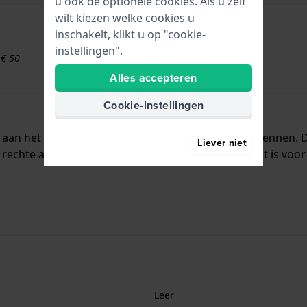
u ook de optionele cookies. Als u zelf
wilt kiezen welke cookies u
inschakelt, klikt u op "cookie-
instellingen".
 € 50
Alles accepteren
Cookie-instellingen
dt aan het horloge bevestigd door middel van bandpennen.
Liever niet
rechte aanzet wat betekent dat deze band geschikt is voor 
Leer