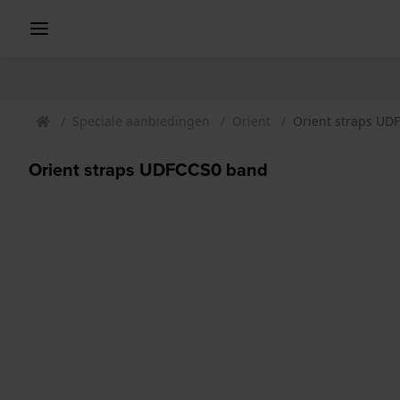
Speciale aanbiedingen
Orient
Orient straps UD
Orient straps UDFCCS0 band