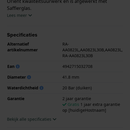
Orient kwaliteitsuurwerk en is afgewerkt met
Saffierglas.
Lees meer
Het horloge is 20ATM. Dit betekent dat het horloge
geschikt is om mee te duiken. Verder wordt het
Specificaties
horloge geleverd met 2 jaar garantie.
Alternatief
RA-
.
artikelnummer
AA0823L,AA0823L30B,AA0823L,
RA-AA0823L30B
Ean
4942715032708
Diameter
41.8 mm
Waterdichtheid
20 Bar (duiken)
Garantie
2 jaar garantie
Gratis
1 jaar extra garantie
op [huidigeHostnaam]
Bekijk alle specificaties