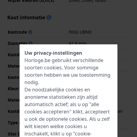
Wijzer kleuren (u,m,s)
Zilver, Zilver, Goud
Kast informatie
Kastcode
F692-UBN0
Diameter
41.8 mm
Uw privacy-instellingen
Kastdikte
12.8 mm
Horloge.be gebruikt verschillende
Materiaal
Roestvrij staal
soorten
cookies
. Voor sommige
soorten hebben we uw toestemming
Kastvorm
Rond
nodig.
Kleur kast
Zilver
De noodzakelijke cookies en
anonieme statistieken zijn altijd
Materiaal kastdeksel
Roestvrij staal
automatisch actief; als u op "alle
cookies accepteren" klikt, accepteert
Kastdeksel
Geschroefde achterdeksel
u ook de optionele cookies. Als u zelf
Type glas
Saffier
wilt kiezen welke cookies u
inschakelt, klikt u op "cookie-
Glas Diameter
30.50