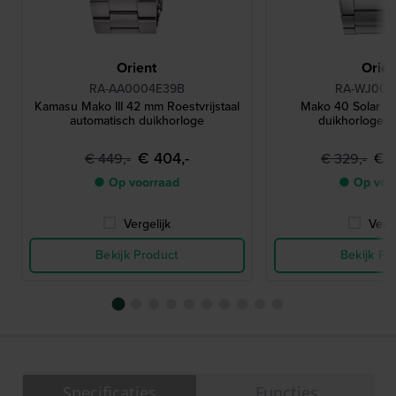
Orient
Orien
RA-AA0004E39B
RA-WJ000
Kamasu Mako III 42 mm Roestvrijstaal
Mako 40 Solar 3
automatisch duikhorloge
duikhorloge 
€ 404,-
€ 
€ 449,-
€ 329,-
● Op voorraad
● Op voo
Vergelijk
Verge
Bekijk Product
Bekijk Pr
Specificaties
Functies