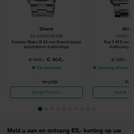
Orient
Orien
RA-AA0004E39B
FAA020
Kamasu Mako III 42 mm Roestvrijstaal
Ray ll 41.5 mm 
automatisch duikhorloge
duikhorloge v
€ 404,-
€
€ 449,-
€ 389,-
● Op voorraad
● Levering binnen 3
Vergelijk
Verge
Bekijk Product
Bekijk Pr
Meld u aan en ontvang €5,- korting op uw