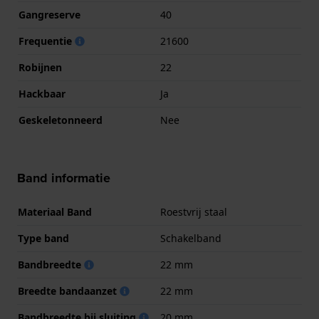
Gangreserve
40
Frequentie
21600
Robijnen
22
Hackbaar
Ja
Geskeletonneerd
Nee
Band informatie
Materiaal Band
Roestvrij staal
Type band
Schakelband
Bandbreedte
22 mm
Breedte bandaanzet
22 mm
Bandbreedte bij sluiting
20 mm