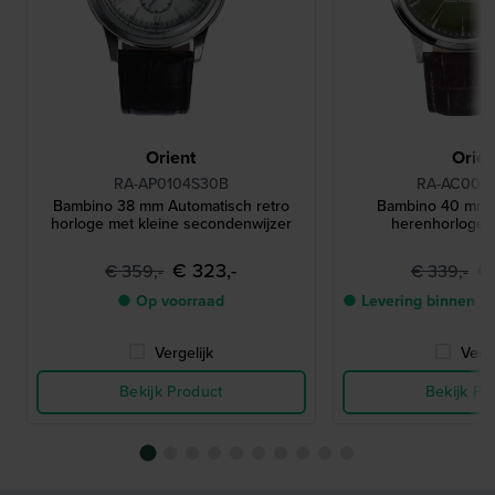
Orient
Orien
RA-AP0104S30B
RA-AC002
Bambino 38 mm Automatisch retro
Bambino 40 mm 
horloge met kleine secondenwijzer
herenhorloge 
€ 323,-
€
€ 359,-
€ 339,-
● Op voorraad
● Levering binnen 3
Vergelijk
Verge
Bekijk Product
Bekijk Pr