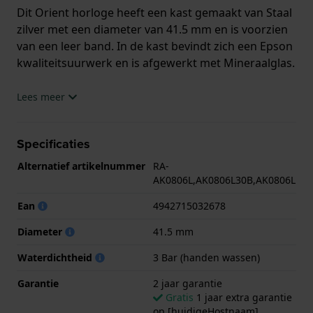
Dit Orient horloge heeft een kast gemaakt van Staal
zilver met een diameter van 41.5 mm en is voorzien
van een leer band. In de kast bevindt zich een Epson
kwaliteitsuurwerk en is afgewerkt met Mineraalglas.
Het horloge is 3ATM. Dit betekent dat het horloge
Lees meer
spatwaterdicht is.. Verder wordt het horloge
geleverd met 2 jaar garantie.
Specificaties
.
Alternatief artikelnummer
RA-
AK0806L,AK0806L30B,AK0806L
Ean
4942715032678
Diameter
41.5 mm
Waterdichtheid
3 Bar (handen wassen)
Garantie
2 jaar garantie
Gratis
1 jaar extra garantie
op [huidigeHostnaam]