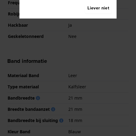
Frequentie
21600
Liever niet
Robijnen
22
Hackbaar
Ja
Geskeletonneerd
Nee
Band informatie
Materiaal Band
Leer
Type materiaal
Kalfsleer
Bandbreedte
21 mm
Breedte bandaanzet
21 mm
Bandbreedte bij sluiting
18 mm
Kleur Band
Blauw