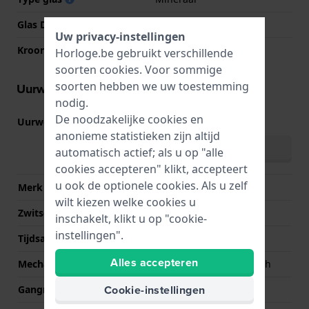
Glas Diameter
30.00
Uw privacy-instellingen
Kroon
Trek kroon
Horloge.be gebruikt verschillende
soorten
cookies
. Voor sommige
soorten hebben we uw toestemming
Uurwerk informatie
nodig.
De noodzakelijke cookies en
Uurwerk nr.
F6B24
(
Bekijk specificaties
)
anonieme statistieken zijn altijd
Download handboek
automatisch actief; als u op "alle
(meertalig)
cookies accepteren" klikt, accepteert
u ook de optionele cookies. Als u zelf
Merk uurwerk
Epson
wilt kiezen welke cookies u
Zwitsers uurwerk
Nee
inschakelt, klikt u op "cookie-
instellingen".
Tijdsaanduiding
Analoog
Alles accepteren
Mechanisme
Mechanisch automatisch
Cookie-instellingen
Gangreserve
40