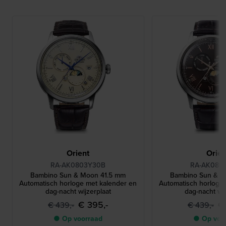
Orient
Orien
RA-AK0803Y30B
RA-AK080
Bambino Sun & Moon 41.5 mm
Bambino Sun & M
Automatisch horloge met kalender en
Automatisch horloge
dag-nacht wijzerplaat
dag-nacht wij
€ 395,-
€
€ 439,-
€ 439,-
● Op voorraad
● Op voo