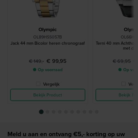
Olympic
Olymp
OL89HSS057B
OL66HSL
Jack 44 mm Bicolor heren chronograaf
Terni 40 mm Achthoe
met da
€ 99,95
€
€ 149,-
€ 69,95
● Op voorraad
● Op voo
Vergelijk
Verge
Bekijk Product
Bekijk Pr
Meld u aan en ontvang €5,- korting op uw