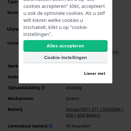
Type glas
Mineraal
cookies accepteren" klikt, accepteert
Kroon
Trek kroon
u ook de optionele cookies. Als u zelf
wilt kiezen welke cookies u
inschakelt, klikt u op "cookie-
Uurwerk informatie
instellingen".
Uurwerk nr.
VD54
(
Bekijk specificaties
)
Alles accepteren
Download handboek (English)
Cookie-instellingen
Merk uurwerk
Seiko Instruments Inc.
Liever niet
Zwitsers uurwerk
Nee
Tijdsaanduiding
Analoog
Mechanisme
Quartz
Batterij
Renata R371 371 / SR920SW /
SG6 / AG6 Batterij
Levensduur batterij
36 Maanden