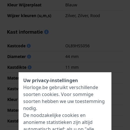
Kleur Wijzerplaat
Blauw
Wijzer kleuren (u,m,s)
Zilver, Zilver, Rood
Kast informatie
Kastcode
OL89HSS056
Diameter
44 mm
Kastdikte
11 mm
Materiaal
Roestvrij staal
Uw privacy-instellingen
Horloge.be gebruikt verschillende
Kastvorm
Rond
soorten
cookies
. Voor sommige
Kleur kast
Zilver
soorten hebben we uw toestemming
nodig.
Materiaal kastdeksel
Roestvrij staal
De noodzakelijke cookies en
Kastdeksel
Klikkast
anonieme statistieken zijn altijd
automatisch actief; als u op "alle