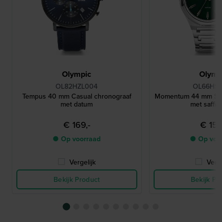
Olympic
Olymp
OL82HZL004
OL66HS
Tempus 40 mm Casual chronograaf
Momentum 44 mm Sta
met datum
met saffie
€ 169,-
€ 159
● Op voorraad
● Op voo
Vergelijk
Verge
Bekijk Product
Bekijk Pr