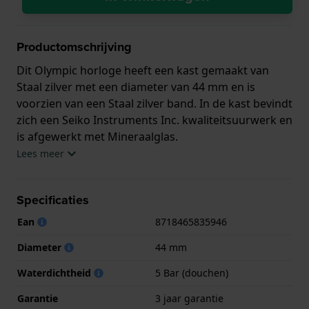
Productomschrijving
Dit Olympic horloge heeft een kast gemaakt van
Staal zilver met een diameter van 44 mm en is
voorzien van een Staal zilver band. In de kast bevindt
zich een Seiko Instruments Inc. kwaliteitsuurwerk en
is afgewerkt met Mineraalglas.
Lees meer
Het horloge is 5ATM. Dit betekent dat het horloge
geschikt is om mee te douchen. Verder wordt het
Specificaties
horloge geleverd met 3 jaar garantie.
Ean
8718465835946
.
Diameter
44 mm
Waterdichtheid
5 Bar (douchen)
Garantie
3 jaar garantie