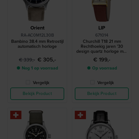
Orient
LIP
RA-AC0M12L30B
671014
Bambino 38.4 mm Retrostijl
Churchill T18 21 mm
automatisch horloge
Rechthoekig jaren '30
design quartz horloge met
kleine secondewijzer
€ 305,-
€ 199,-
€ 339,-
● Nog 1 op voorraad
● Op voorraad
Vergelijk
Vergelijk
Bekijk Product
Bekijk Product