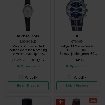
Michael Kors
LIP
MK4939LE
670065
Maude 21 mm Limited
Rallye 39 Meca-Quartz
edition extra klein Sterling
GPFH 39 mm
zilveren ovaal quartz
Roestvrijstalen jaren '60
horloge
design quartz race
€ 369,95
€ 349,-
€ 529,-
chronograaf
● Op voorraad
● Op voorraad
Vergelijk
Vergelijk
Bekijk Product
Bekijk Product
-30%