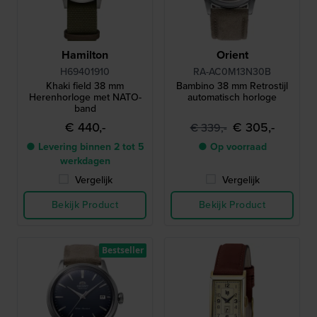
Hamilton
Orient
H69401910
RA-AC0M13N30B
Khaki field 38 mm
Bambino 38 mm Retrostijl
Herenhorloge met NATO-
automatisch horloge
band
€ 440,-
€ 305,-
€ 339,-
● Levering binnen 2 tot 5
● Op voorraad
werkdagen
Vergelijk
Vergelijk
Bekijk Product
Bekijk Product
Bestseller