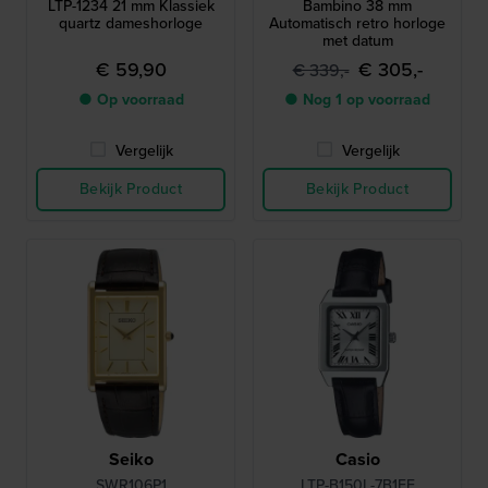
LTP-1234 21 mm Klassiek
Bambino 38 mm
quartz dameshorloge
Automatisch retro horloge
met datum
€ 59,90
€ 305,-
€ 339,-
● Op voorraad
● Nog 1 op voorraad
Vergelijk
Vergelijk
Bekijk Product
Bekijk Product
Seiko
Casio
SWR106P1
LTP-B150L-7B1EF