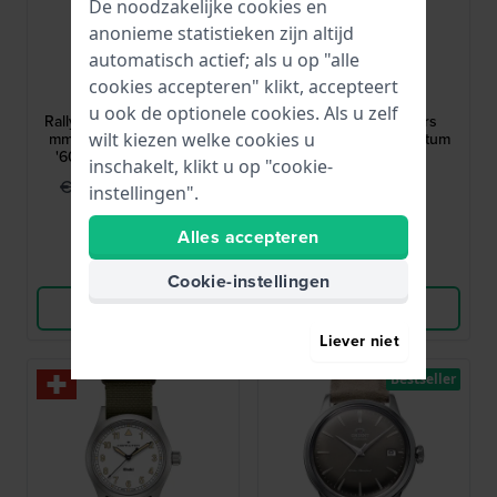
De noodzakelijke cookies en
anonieme statistieken zijn altijd
automatisch actief; als u op "alle
LIP
Certina
cookies accepteren" klikt, accepteert
671805
C0434101603100
u ook de optionele cookies. Als u zelf
Rallye 39 Meca-Quartz 39
DS-7 39 mm Zwitsers
wilt kiezen welke cookies u
mm Roestvrijstalen jaren
quartzhorloge met datum
'60 design quartz race
inschakelt, klikt u op "cookie-
chronograaf
€ 199,95
€ 450,-
€ 299,-
instellingen".
● Op voorraad
● Op voorraad
Alles accepteren
Vergelijk
Vergelijk
Cookie-instellingen
Bekijk Product
Bekijk Product
Liever niet
Bestseller