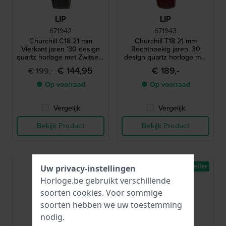
LIP
LIP
671942
671943
Churchill C18 21 mm
Churchill T18 21 mm
Vierkant jaren '30 design
Rechthoekig jaren '30
quartz horloge met Zwitsers
design quartz horloge met
uurwerk
kleine secondewijzer
€ 144,95
€ 189,-
€ 199,-
● Op voorraad
● Op voorraad
Vergelijk
Vergelijk
Bekijk Product
Bekijk Product
-35%
Bestseller
Uw privacy-instellingen
Horloge.be gebruikt verschillende
soorten
cookies
. Voor sommige
soorten hebben we uw toestemming
nodig.