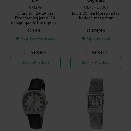
LIP
Olympic
671279
OL75HDL001
Churchill T24 24 mm
Louis 39 mm Roestvrijstaal
Rechthoekig jaren '30
horloge met datum
design quartz horloge met
kleine secondewijzer
€ 189,-
€ 89,95
● Nog 1 op voorraad
● Op voorraad
Vergelijk
Vergelijk
Bekijk Product
Bekijk Product