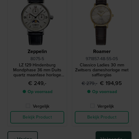
Zeppelin
Roamer
8075-5
971857-48-55-05
LZ 129 Hindenburg
Classico Ladies 30 mm
Mondphase 36 mm Duits
Zwitsers dameshorloge met
quartz maanfase horloge
saffierglas
met wijzerplaten voor
€ 249,-
€ 194,95
€ 279,-
maand en dag
● Op voorraad
● Op voorraad
Vergelijk
Vergelijk
Bekijk Product
Bekijk Product