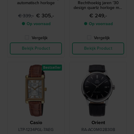
automatisch horloge
Rechthoekig jaren '30
design quartz horloge met
kleine secondewijzer
€ 305,-
€ 249,-
€ 339,-
● Op voorraad
● Op voorraad
Vergelijk
Vergelijk
Bekijk Product
Bekijk Product
Bestseller
Casio
Orient
LTP-1234PGL-7AEG
RA-AC0M02B30B