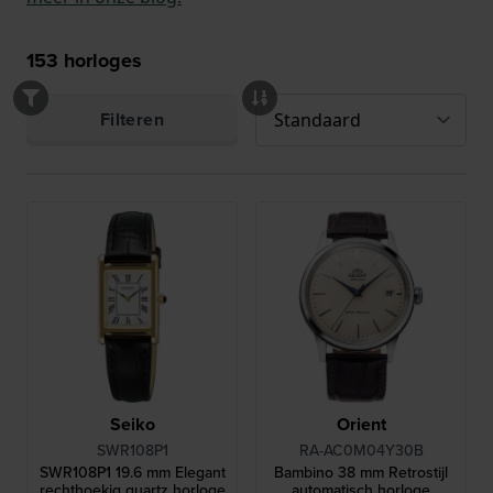
153
horloges
Filteren
Seiko
Orient
SWR108P1
RA-AC0M04Y30B
SWR108P1 19.6 mm Elegant
Bambino 38 mm Retrostijl
rechthoekig quartz horloge
automatisch horloge