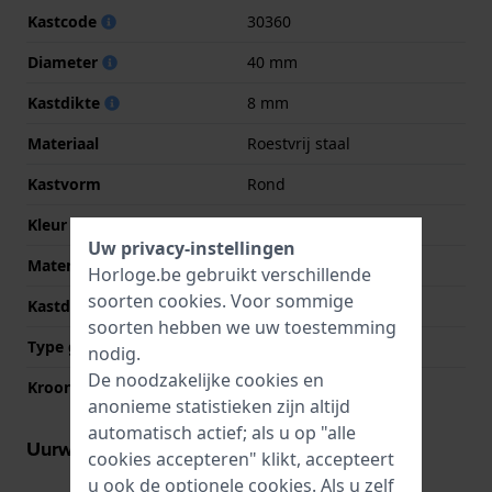
Kastcode
30360
Diameter
40 mm
Kastdikte
8 mm
Materiaal
Roestvrij staal
Kastvorm
Rond
Kleur kast
Zilver
Uw privacy-instellingen
Materiaal kastdeksel
Roestvrij staal
Horloge.be gebruikt verschillende
soorten
cookies
. Voor sommige
Kastdeksel
Klikkast
soorten hebben we uw toestemming
Type glas
Mineraal
nodig.
De noodzakelijke cookies en
Kroon
Trek kroon
anonieme statistieken zijn altijd
automatisch actief; als u op "alle
Uurwerk informatie
cookies accepteren" klikt, accepteert
u ook de optionele cookies. Als u zelf