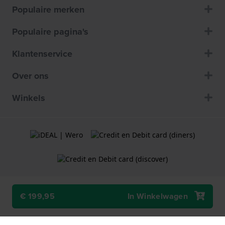
Populaire merken
Populaire pagina's
Klantenservice
Over ons
Winkels
€ 199,95
In Winkelwagen