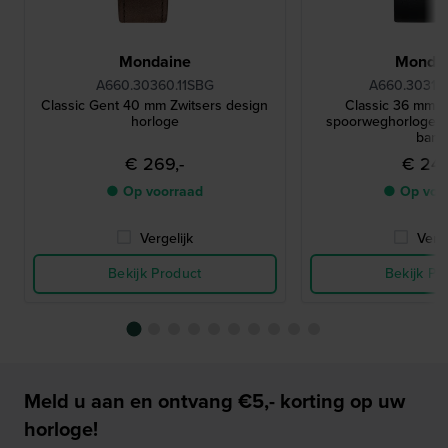
Mondaine
Monda
A660.30360.11SBG
A660.30314
Classic Gent 40 mm Zwitsers design
Classic 36 mm M
horloge
spoorweghorloge m
band
€ 269,-
€ 249
● Op voorraad
● Op voo
Vergelijk
Verge
Bekijk Product
Bekijk Pr
Meld u aan en ontvang €5,- korting op uw
horloge!