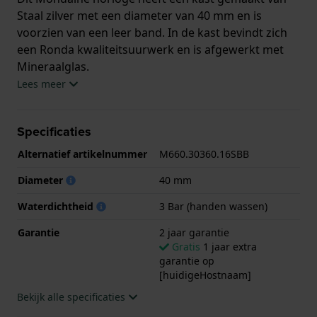
Staal zilver met een diameter van 40 mm en is
voorzien van een leer band. In de kast bevindt zich
een Ronda kwaliteitsuurwerk en is afgewerkt met
Mineraalglas.
Lees meer
Het horloge is 3ATM. Dit betekent dat het horloge
spatwaterdicht is.. Verder wordt het horloge
Specificaties
geleverd met 2 jaar garantie.
Alternatief artikelnummer
M660.30360.16SBB
.
Diameter
40 mm
Waterdichtheid
3 Bar (handen wassen)
Garantie
2 jaar garantie
Gratis
1 jaar extra
garantie op
[huidigeHostnaam]
Bekijk alle specificaties