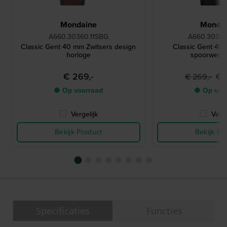
Mondaine
Monda
A660.30360.11SBG
A660.30360
Classic Gent 40 mm Zwitsers design
Classic Gent 40
horloge
spoorwegh
€ 269,-
€ 
€ 269,-
● Op voorraad
● Op voo
Vergelijk
Verge
Bekijk Product
Bekijk Pr
Specificaties
Functies