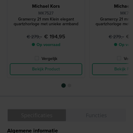
Michael Kors
Michael 
MK7527
MK75
Gramercy 21 mm Klein elegant
Gramercy 21 mm K
quartzhorloge met unieke armband
quartzhorloge met 
€ 194,95
€ 
€ 279,-
€ 279,-
● Op voorraad
● Op voo
Vergelijk
Verge
Bekijk Product
Bekijk Pr
Specificaties
Functies
Algemene informatie