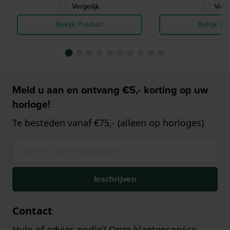
Vergelijk
Verge
Bekijk Product
Bekijk Pr
Meld u aan en ontvang €5,- korting op uw
horloge!
Te besteden vanaf €75,- (alleen op horloges)
Inschrijven
Contact
Hulp of advies nodig? Onze klantenservice