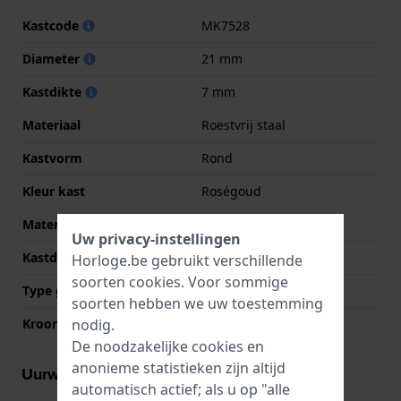
Kastcode
MK7528
Diameter
21 mm
Kastdikte
7 mm
Materiaal
Roestvrij staal
Kastvorm
Rond
Kleur kast
Roségoud
Materiaal kastdeksel
Roestvrij staal
Uw privacy-instellingen
Kastdeksel
Klikkast
Horloge.be gebruikt verschillende
soorten
cookies
. Voor sommige
Type glas
Mineraal
soorten hebben we uw toestemming
nodig.
Kroon
Trek kroon
De noodzakelijke cookies en
anonieme statistieken zijn altijd
Uurwerk informatie
automatisch actief; als u op "alle