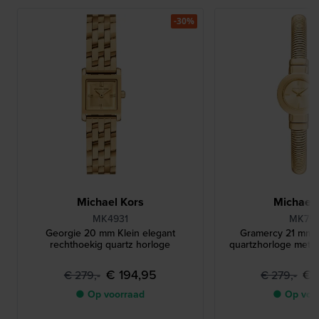
-30%
Michael Kors
Michael 
MK4931
MK75
Georgie 20 mm Klein elegant
Gramercy 21 mm K
rechthoekig quartz horloge
quartzhorloge met 
€ 194,95
€ 
€ 279,-
€ 279,-
● Op voorraad
● Op voo