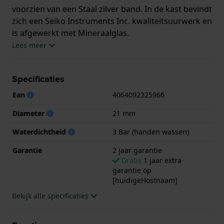
voorzien van een Staal zilver band. In de kast bevindt
zich een Seiko Instruments Inc. kwaliteitsuurwerk en
is afgewerkt met Mineraalglas.
Lees meer
Het horloge is 3ATM. Dit betekent dat het horloge
spatwaterdicht is.. Verder wordt het horloge
Specificaties
geleverd met 2 jaar garantie.
Ean
4064092325966
.
Diameter
21 mm
Waterdichtheid
3 Bar (handen wassen)
Garantie
2 jaar garantie
Gratis
1 jaar extra
garantie op
[huidigeHostnaam]
Bekijk alle specificaties