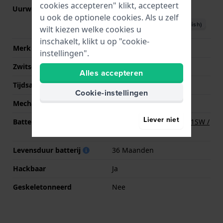
cookies accepteren" klikt, accepteert
Uurwerk nr.
VC10
(
Bekijk specificaties
)
u ook de optionele cookies. Als u zelf
Download handboek (English)
wilt kiezen welke cookies u
inschakelt, klikt u op "cookie-
Merk uurwerk
Seiko Instruments Inc.
instellingen".
Zwitsers uurwerk
Nee
Alles accepteren
Tijdsaanduiding
Analoog
Cookie-instellingen
Mechanisme
Quartz
Liever niet
Batterij
Renata R379 379 / SR521SW /
SG0 Batterij
Levensduur batterij
36 Maanden
Hackbaar
Ja
Geskeletonneerd
Nee