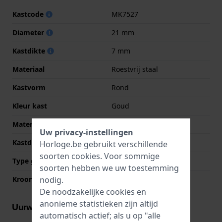
Kastcode
MK7527
Diameter
21 mm
Kastdikte
7 mm
Materiaal
Roestvrij staal
Kastvorm
Rond
Kleur kast
Goud
Materiaal kastdeksel
Roestvrij staal
Uw privacy-instellingen
Kastdeksel
Klikkast
Horloge.be gebruikt verschillende
soorten
cookies
. Voor sommige
Type glas
Mineraal
soorten hebben we uw toestemming
nodig.
Kroon
Trek kroon
De noodzakelijke cookies en
anonieme statistieken zijn altijd
Uurwerk informatie
automatisch actief; als u op "alle