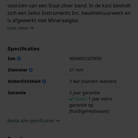
voorzien van een Staal zilver band. In de kast bevindt
zich een Seiko Instruments Inc. kwaliteitsuurwerk en
is afgewerkt met Mineraalglas.
Lees meer
Het horloge is 3ATM. Dit betekent dat het horloge
spatwaterdicht is.. Verder wordt het horloge
Specificaties
geleverd met 2 jaar garantie.
Ean
4064092325959
.
Diameter
21 mm
Waterdichtheid
3 Bar (handen wassen)
Garantie
2 jaar garantie
Gratis
1 jaar extra
garantie op
[huidigeHostnaam]
Bekijk alle specificaties