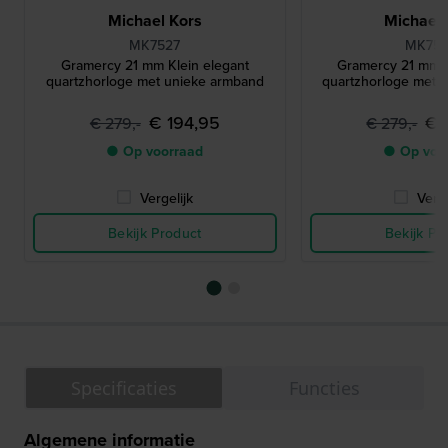
Michael Kors
Michael 
MK7527
MK75
Gramercy 21 mm Klein elegant
Gramercy 21 mm K
quartzhorloge met unieke armband
quartzhorloge met 
€ 194,95
€ 
€ 279,-
€ 279,-
● Op voorraad
● Op voo
Vergelijk
Verge
Bekijk Product
Bekijk Pr
Specificaties
Functies
Algemene informatie