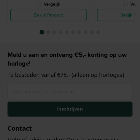
Vergelijk
Verge
Bekijk Product
Bekijk Pr
Meld u aan en ontvang €5,- korting op uw
horloge!
Te besteden vanaf €75,- (alleen op horloges)
Inschrijven
Contact
Hulp of advies nodig? Onze klantenservice