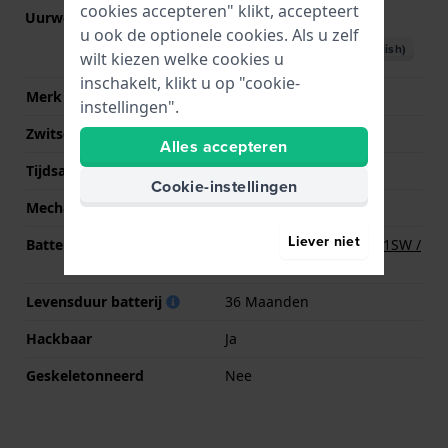
cookies accepteren" klikt, accepteert
Uurwerk nr.
VC10
(
Bekijk specificaties
)
u ook de optionele cookies. Als u zelf
Download handboek (English)
wilt kiezen welke cookies u
inschakelt, klikt u op "cookie-
Merk uurwerk
Seiko Instruments Inc.
instellingen".
Zwitsers uurwerk
Nee
Alles accepteren
Tijdsaanduiding
Analoog
Cookie-instellingen
Mechanisme
Quartz
Liever niet
Batterij
Renata R379 379 / SR521SW /
SG0 Batterij
Levensduur batterij
36 Maanden
Hackbaar
Ja
Geskeletonneerd
Nee