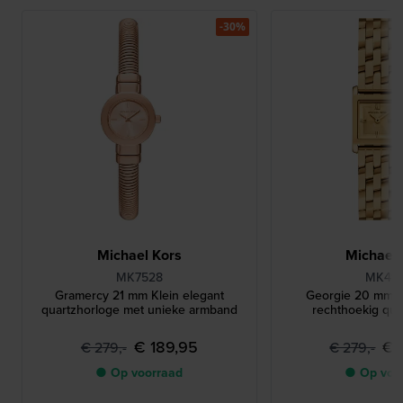
-30%
Michael Kors
Michael 
MK7528
MK49
Gramercy 21 mm Klein elegant
Georgie 20 mm K
quartzhorloge met unieke armband
rechthoekig qua
€ 189,95
€ 
€ 279,-
€ 279,-
● Op voorraad
● Op voo