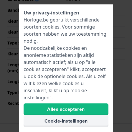
Bandbreedte bij sluiting
18 mm
Uw privacy-instellingen
Horloge.be gebruikt verschillende
Kleur Band
Bruin
soorten
cookies
. Voor sommige
Kleur stiksel
Bruin
soorten hebben we uw toestemming
nodig.
Type sluiting
Gesp
De noodzakelijke cookies en
Kleur sluiting
Zilver
anonieme statistieken zijn altijd
automatisch actief; als u op "alle
Lengte band op 12 uur
80 mm
cookies accepteren" klikt, accepteert
(mm)
u ook de optionele cookies. Als u zelf
Lengte band op 6 uur (mm)
115 mm
wilt kiezen welke cookies u
inschakelt, klikt u op "cookie-
Type Bevestiging
Bandpennen
instellingen".
Rechte aanzet
Ja
Alles accepteren
Cookie-instellingen