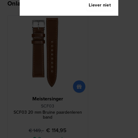
Onlangs bekeken
Liever niet
Meistersinger
SCF03
SCF03 20 mm Bruine paardenleren
band
€ 114,95
€ 149,-