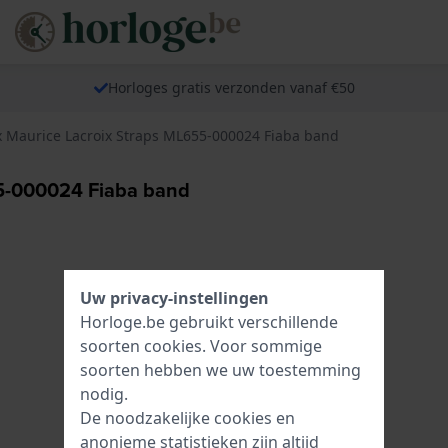
Horloges gratis verzonden vanaf €50
x Maurice Lacroix Straps ML655-000024 Fiaba band
55-000024 Fiaba band
Uw privacy-instellingen
Horloge.be gebruikt verschillende
soorten
cookies
. Voor sommige
soorten hebben we uw toestemming
nodig.
De noodzakelijke cookies en
anonieme statistieken zijn altijd