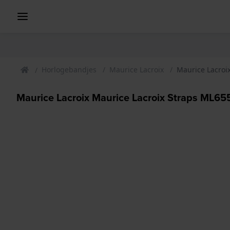
Horlogebandjes
Maurice Lacroix
Maurice Lacroi
Maurice Lacroix Maurice Lacroix Straps ML6