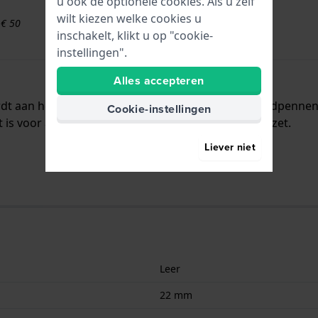
u ook de optionele cookies. Als u zelf
wilt kiezen welke cookies u
 € 50
inschakelt, klikt u op "cookie-
instellingen".
Alles accepteren
rdt aan het horloge bevestigd door middel van bandpennen
Cookie-instellingen
 is voor alle Maserati horloges met een rechte aanzet.
Liever niet
Leer
22 mm