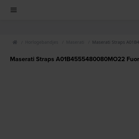
Horlogebandjes
Maserati
Maserati Straps A01B
Maserati Straps A01B4555480080MO22 Fuor