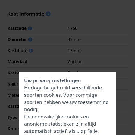
Kast informatie
Kastcode
1960
Diameter
43 mm
Kastdikte
13 mm
Materiaal
Carbon
Kastvorm
Rond
Uw privacy-instellingen
Kleur kast
Zwart
Horloge.be gebruikt verschillende
soorten
cookies
. Voor sommige
Materiaal kastdeksel
Roestvrij staal
soorten hebben we uw toestemming
Kastdeksel
Gedicht met schroefjes
nodig.
De noodzakelijke cookies en
Type glas
Saffier
anonieme statistieken zijn altijd
Kroon
Trek kroon
automatisch actief; als u op "alle