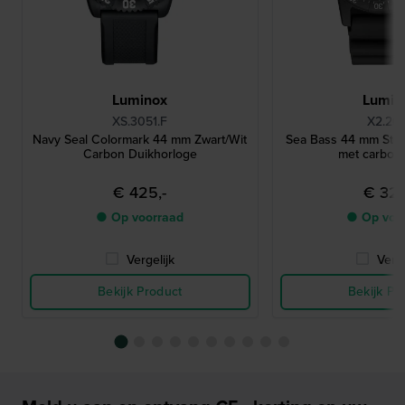
Luminox
Lumin
XS.3051.F
X2.20
Navy Seal Colormark 44 mm Zwart/Wit
Sea Bass 44 mm Stoe
Carbon Duikhorloge
met carbon
€ 425,-
€ 325
● Op voorraad
● Op voo
Vergelijk
Verge
Bekijk Product
Bekijk Pr