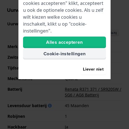
cookies accepteren" klikt, accepteert
Uurwerk informatie
u ook de optionele cookies. Als u zelf
wilt kiezen welke cookies u
inschakelt, klikt u op "cookie-
Uurwerk nr.
515
(
Bekijk specificaties
)
instellingen".
Download handboek (English)
Alles accepteren
Merk uurwerk
Ronda
Cookie-instellingen
Zwitsers uurwerk
Ja
Tijdsaanduiding
Analoog
Liever niet
Mechanisme
Quartz
Batterij
Renata R371 371 / SR920SW /
SG6 / AG6 Batterij
Levensduur batterij
45 Maanden
Robijnen
1
Hackbaar
Ja