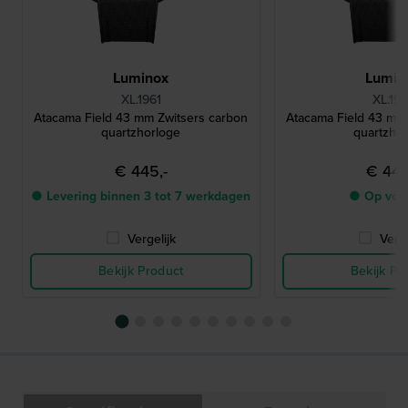
Luminox
Lumin
XL.1961
XL.197
Atacama Field 43 mm Zwitsers carbon
Atacama Field 43 mm
quartzhorloge
quartzho
€ 445,-
€ 445
● Levering binnen 3 tot 7 werkdagen
● Op voo
Vergelijk
Verge
Bekijk Product
Bekijk Pr