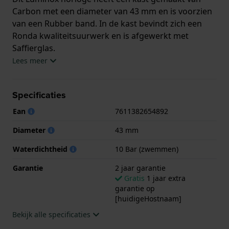
Carbon met een diameter van 43 mm en is voorzien
van een Rubber band. In de kast bevindt zich een
Ronda kwaliteitsuurwerk en is afgewerkt met
Saffierglas.
Lees meer
Het horloge is 10ATM. Dit betekent dat het horloge
geschikt is om mee te zwemmen. Verder wordt het
Specificaties
horloge geleverd met 2 jaar garantie.
Ean
7611382654892
.
Diameter
43 mm
Waterdichtheid
10 Bar (zwemmen)
Garantie
2 jaar garantie
Gratis
1 jaar extra
garantie op
[huidigeHostnaam]
Bekijk alle specificaties