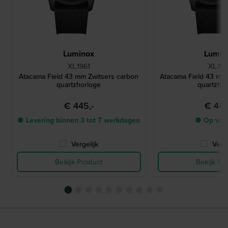
Luminox
Lumin
XL.1961
XL.197
Atacama Field 43 mm Zwitsers carbon
Atacama Field 43 mm
quartzhorloge
quartzho
€ 445,-
€ 445
● Levering binnen 3 tot 7 werkdagen
● Op voo
Vergelijk
Verge
Bekijk Product
Bekijk Pr