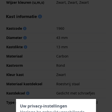
Wijzer kleuren (u,m,s)
Zwart, Zwart, Zwart
Kast informatie
Kastcode
1960
Diameter
43 mm
Kastdikte
13 mm
Materiaal
Carbon
Kastvorm
Rond
Kleur kast
Zwart
Materiaal kastdeksel
Roestvrij staal
Kastdeksel
Gedicht met schroefjes
Type glas
Enkelvoudig ontspiegeld
Uw privacy-instellingen
saffierglas