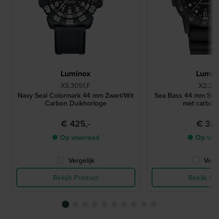
Luminox
Lumin
XS.3051.F
X2.20
Navy Seal Colormark 44 mm Zwart/Wit
Sea Bass 44 mm Stoe
Carbon Duikhorloge
met carbon
€ 425,-
€ 325
● Op voorraad
● Op voo
Vergelijk
Verge
Bekijk Product
Bekijk Pr