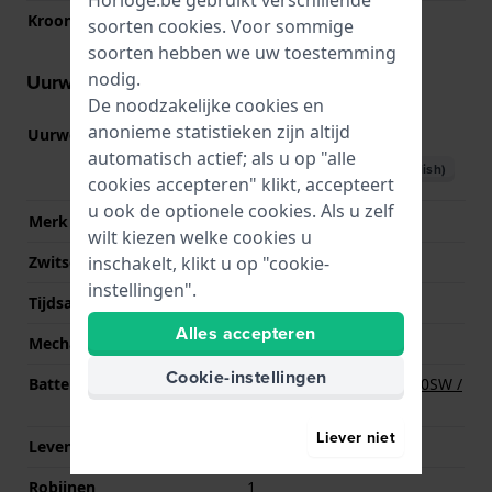
Horloge.be gebruikt verschillende
Kroon
Trek kroon
soorten
cookies
. Voor sommige
soorten hebben we uw toestemming
nodig.
Uurwerk informatie
De noodzakelijke cookies en
anonieme statistieken zijn altijd
Uurwerk nr.
515
(
Bekijk specificaties
)
automatisch actief; als u op "alle
Download handboek (English)
cookies accepteren" klikt, accepteert
u ook de optionele cookies. Als u zelf
Merk uurwerk
Ronda
wilt kiezen welke cookies u
inschakelt, klikt u op "cookie-
Zwitsers uurwerk
Ja
instellingen".
Tijdsaanduiding
Analoog
Alles accepteren
Mechanisme
Quartz
Cookie-instellingen
Batterij
Renata R371 371 / SR920SW /
SG6 / AG6 Batterij
Liever niet
Levensduur batterij
45 Maanden
Robijnen
1