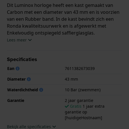
Dit Luminox horloge heeft een kast gemaakt van
Carbon met een diameter van 43 mm en is voorzien
van een Rubber band. In de kast bevindt zich een
Ronda kwaliteitsuurwerk en is afgewerkt met
Enkelvoudig ontspiegeld saffierglasglas.
Lees meer
Het horloge is 10ATM. Dit betekent dat het horloge
geschikt is om mee te zwemmen. Verder wordt het
Specificaties
horloge geleverd met 2 jaar garantie.
Ean
7611382673039
.
Diameter
43 mm
Waterdichtheid
10 Bar (zwemmen)
Garantie
2 jaar garantie
Gratis
1 jaar extra
garantie op
[huidigeHostnaam]
Bekijk alle specificaties