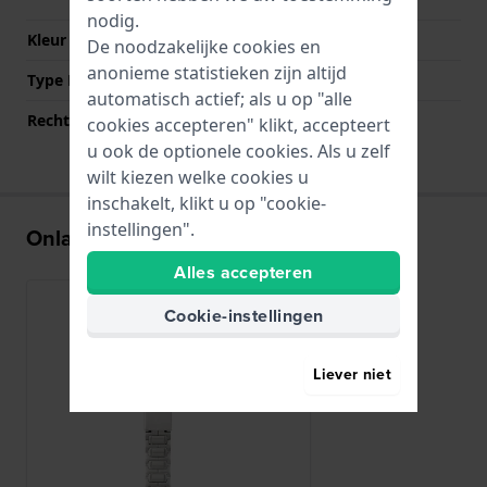
nodig.
Kleur sluiting
Zilver
De noodzakelijke cookies en
anonieme statistieken zijn altijd
Type Bevestiging
Bandpennen
automatisch actief; als u op "alle
Rechte aanzet
Nee
cookies accepteren" klikt, accepteert
u ook de optionele cookies. Als u zelf
wilt kiezen welke cookies u
inschakelt, klikt u op "cookie-
instellingen".
Onlangs bekeken
Alles accepteren
Cookie-instellingen
Liever niet