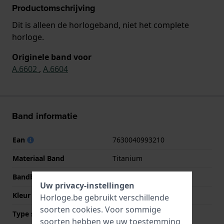
Productomschrijving
Dit is alleen de horlogeband, niet het complete
horloge.
Originele band voor
A.6602
,
A.6604
Band informatie
Ean
7630040993210
Materiaal Band
Titanium
Bandbreedte
23 mm
Uw privacy-instellingen
Kleur Band
Zilver
Horloge.be gebruikt verschillende
soorten
cookies
. Voor sommige
Type sluiting
Vouwsluiting met
soorten hebben we uw toestemming
veiligheidsklep