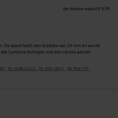
de moeite waard € 0,99
en. De band heeft een breedte van 24 mm en wordt
 alle Luminox horloges met een rechte aanzet.
NSF
,
XS.3508.GOLD
,
XS.3501.BO.F
,
XS.3581.EY
,