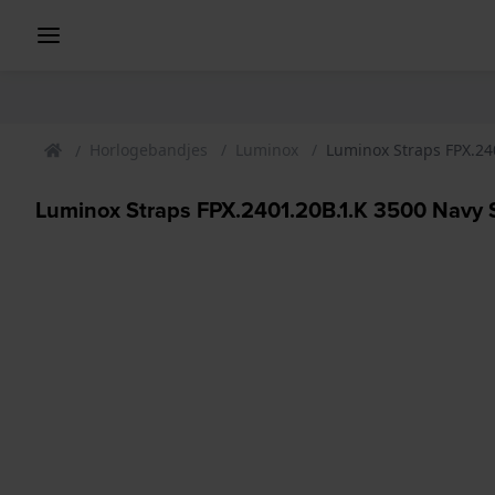
Horlogebandjes
Luminox
Luminox Straps FPX.24
Luminox Straps FPX.2401.20B.1.K 3500 Navy 