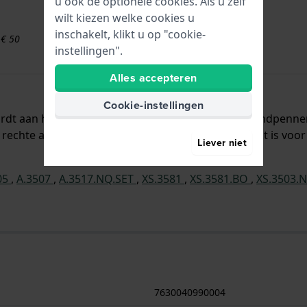
u ook de optionele cookies. Als u zelf
wilt kiezen welke cookies u
inschakelt, klikt u op "cookie-
 € 50
instellingen".
Alles accepteren
Cookie-instellingen
ordt aan het horloge bevestigd door middel van bandpenn
rechte aanzet wat betekent dat deze band geschikt is voor
Liever niet
05
,
A.3507
,
A.3517.NQ.SET
,
XS.3581
,
XS.3581.BO
,
XS.3503.
7630040990004