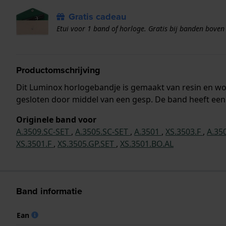
Gratis cadeau
Etui voor 1 band of horloge. Gratis bij banden boven
Productomschrijving
Dit Luminox horlogebandje is gemaakt van resin en w
gesloten door middel van een gesp. De band heeft een 
Originele band voor
A.3509.SC-SET
,
A.3505.SC-SET
,
A.3501
,
XS.3503.F
,
A.35
XS.3501.F
,
XS.3505.GP.SET
,
XS.3501.BO.AL
Band informatie
Ean