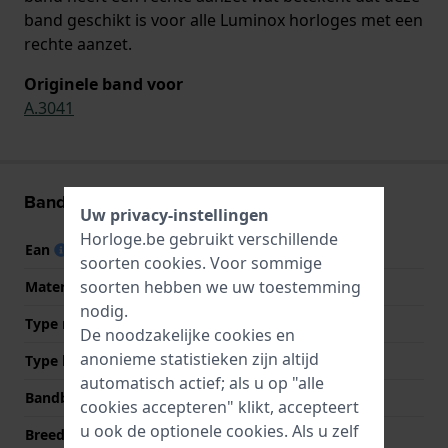
band geschikt is voor alle Luminox horloges met een
rechte aanzet.
Originele band voor
A.3041
Band informatie
Uw privacy-instellingen
Horloge.be gebruikt verschillende
Ean
7630040992763
soorten
cookies
. Voor sommige
soorten hebben we uw toestemming
Materiaal Band
Textiel
nodig.
Type materiaal
Nylon
De noodzakelijke cookies en
anonieme statistieken zijn altijd
Type band
NATO-band
automatisch actief; als u op "alle
Bandbreedte
23 mm
cookies accepteren" klikt, accepteert
u ook de optionele cookies. Als u zelf
Breedte bandaanzet
23 mm