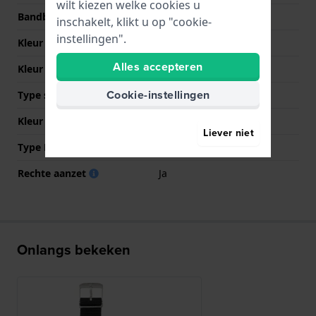
wilt kiezen welke cookies u
Bandbreedte bij sluiting
23 mm
inschakelt, klikt u op "cookie-
instellingen".
Kleur Band
Zwart
Alles accepteren
Kleur stiksel
Zwart
Cookie-instellingen
Type sluiting
Gesp
Kleur sluiting
Zilver
Liever niet
Type Bevestiging
Bandpennen
Rechte aanzet
Ja
Onlangs bekeken