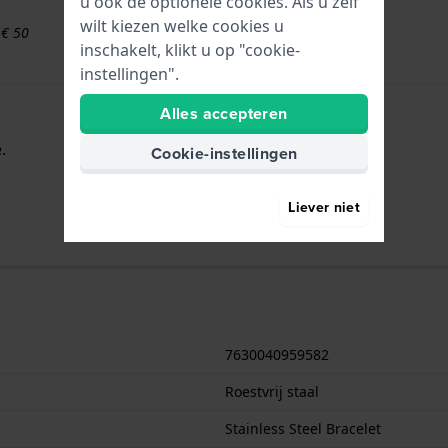
u ook de optionele cookies. Als u zelf
wilt kiezen welke cookies u
 € 50
inschakelt, klikt u op "cookie-
instellingen".
Alles accepteren
.
Cookie-instellingen
Liever niet
7630040959582
Roestvrij staal
Stainless Steel Bracelet