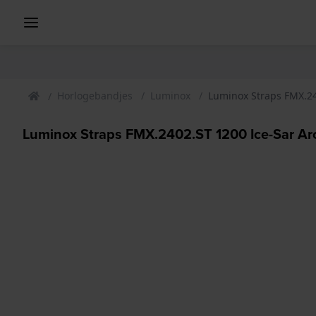
Horlogebandjes
Luminox
Luminox Straps FMX.24
Luminox Straps FMX.2402.ST 1200 Ice-Sar Ar