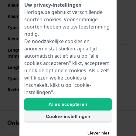
Uw privacy-instellingen
Kleur Band
Blauw
Horloge.be gebruikt verschillende
Kleur stiksel
Zwart
soorten
cookies
. Voor sommige
soorten hebben we uw toestemming
Type sluiting
Gesp
nodig.
Kleur sluiting
Zwart
De noodzakelijke cookies en
anonieme statistieken zijn altijd
Lengte band op 12 uur
75 mm
automatisch actief; als u op "alle
(mm)
cookies accepteren" klikt, accepteert
Lengte band op 6 uur (mm)
125 mm
u ook de optionele cookies. Als u zelf
wilt kiezen welke cookies u
Type Bevestiging
Bandpennen
inschakelt, klikt u op "cookie-
Rechte aanzet
Ja
instellingen".
Alles accepteren
Cookie-instellingen
Onlangs bekeken
Liever niet