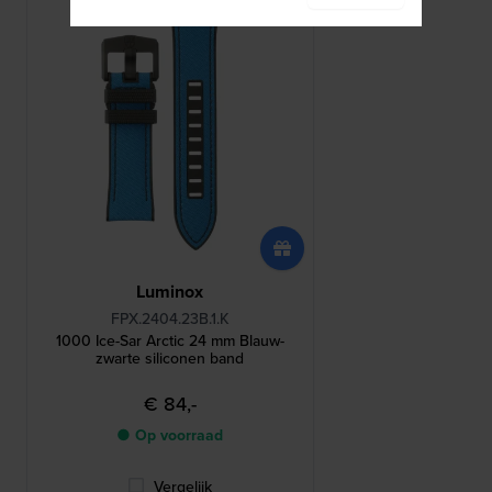
Luminox
FPX.2404.23B.1.K
1000 Ice-Sar Arctic 24 mm Blauw-
zwarte siliconen band
€ 84,-
● Op voorraad
Vergelijk