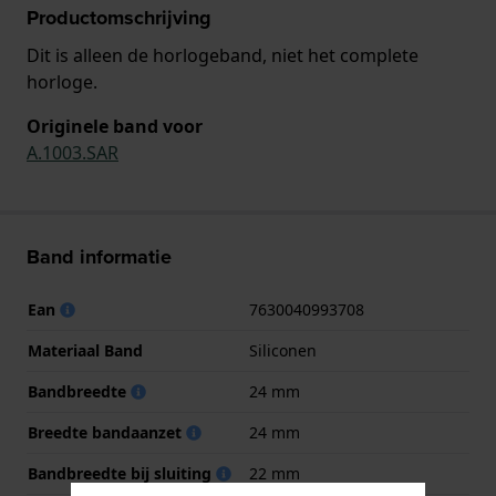
Productomschrijving
Dit is alleen de horlogeband, niet het complete
horloge.
Originele band voor
A.1003.SAR
Band informatie
Ean
7630040993708
Materiaal Band
Siliconen
Bandbreedte
24 mm
Breedte bandaanzet
24 mm
Bandbreedte bij sluiting
22 mm