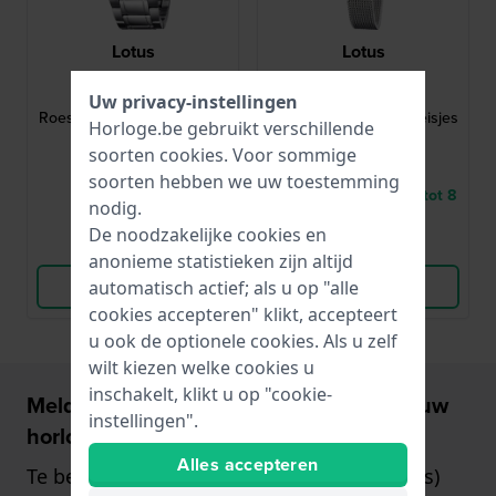
Lotus
Lotus
18580/6
18659/1
Junior 36 mm
Junior 24 mm
Uw privacy-instellingen
Roestvrijstalen chronograaf
Kinderhorloge voor meisjes
Horloge.be gebruikt verschillende
soorten
cookies
. Voor sommige
€ 99,-
€ 79,-
soorten hebben we uw toestemming
● Op voorraad
● Levering binnen 5 tot 8
nodig.
werkdagen
De noodzakelijke cookies en
Vergelijk
Vergelijk
anonieme statistieken zijn altijd
Bekijk Product
Bekijk Product
automatisch actief; als u op "alle
cookies accepteren" klikt, accepteert
u ook de optionele cookies. Als u zelf
wilt kiezen welke cookies u
inschakelt, klikt u op "cookie-
Meld u aan en ontvang €5,- korting op uw
instellingen".
horloge!
Alles accepteren
Te besteden vanaf €75,- (alleen op horloges)