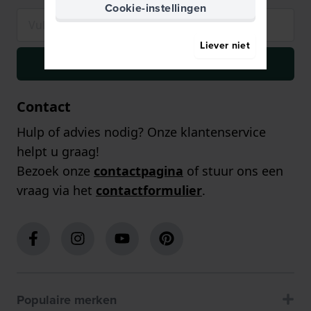
Cookie-instellingen
Liever niet
Inschrijven
Contact
Hulp of advies nodig? Onze klantenservice
helpt u graag!
Bezoek onze
contactpagina
of stuur ons een
vraag via het
contactformulier
.
Populaire merken