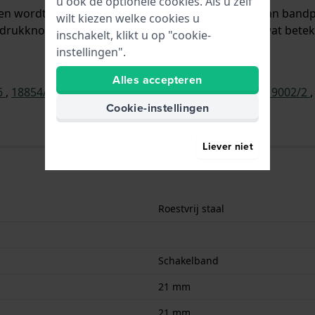
u ook de optionele cookies. Als u zelf
al en wordt aan het horloge bevestigd door middel van ban
wilt kiezen welke cookies u
drukknoppen. De band heeft geen rechte aanzet wat beteken
inschakelt, klikt u op "cookie-
instellingen".
Alles accepteren
6
,
18854/7
,
18854/8
,
18854/9
,
18854/K
,
19002/1
,
19002/2
Cookie-instellingen
Liever niet
Roestvrij staal
Schakelband
21 mm
21 mm