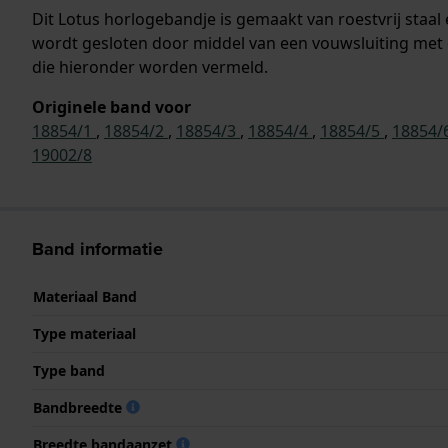
Dit Lotus horlogebandje is gemaakt van roestvrij sta
wordt gesloten door middel van een vouwsluiting met 
die hieronder worden vermeld.
Originele band voor
18854/1
,
18854/2
,
18854/3
,
18854/4
,
18854/5
,
18854/
19002/8
Band informatie
Materiaal Band
Type materiaal
Type band
Bandbreedte
Breedte bandaanzet