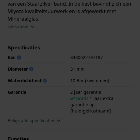
van een Staal zilver band. In de kast bevindt zich een
Miyota kwaliteitsuurwerk en is afgewerkt met
Mineraalglas.
Lees meer
Het horloge is 10ATM. Dit betekent dat het horloge
geschikt is om mee te zwemmen. Verder wordt het
Specificaties
horloge geleverd met 2 jaar garantie.
Ean
8430622797187
.
Diameter
31 mm
Waterdichtheid
10 Bar (zwemmen)
Garantie
2 jaar garantie
Gratis
1 jaar extra
garantie op
[huidigeHostnaam]
Bekijk alle specificaties
Functies