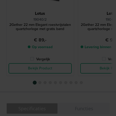
Lotus
Lotu
19040/2
19042
2Gether 22 mm Elegant roestvrijstalen
2Gether 22 mm Elegant
quartzhorloge met gratis band
quartzhorloge met
€ 89,-
€ 99,
● Op voorraad
● Levering binnen 5
Vergelijk
Verge
Bekijk Product
Bekijk Pr
Specificaties
Functies