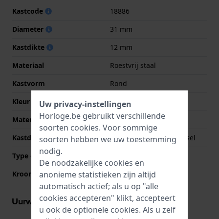
Kastcode
18886
Diameter
31 mm
Kastdikte
12 mm
Materiaal
Roestvrij staal
Kastvorm
Rond
Kleur kast
Zilver
Uw privacy-instellingen
Horloge.be gebruikt verschillende
Materiaal kastdeksel
Roestvrij staal
soorten
cookies
. Voor sommige
Kastdeksel
Geschroefde achterdeksel
soorten hebben we uw toestemming
nodig.
Type glas
Mineraal
De noodzakelijke cookies en
anonieme statistieken zijn altijd
Kroon
Trek kroon
automatisch actief; als u op "alle
cookies accepteren" klikt, accepteert
Uurwerk informatie
u ook de optionele cookies. Als u zelf