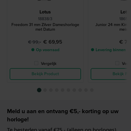
Lotus
Lotu
18838/3
18659/
Freedom 31 mm Zilver Dameshorloge
Junior 24 mm Kind
met Datum
meisj
€ 69,95
€ 79,
€ 99,-
● Op voorraad
● Levering binnen 5
Vergelijk
Verge
Bekijk Product
Bekijk Pr
Meld u aan en ontvang €5,- korting op uw
horloge!
Te besteden vanaf €75,- (alleen op horloges)