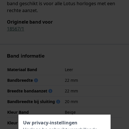
band geschikt is voor alle Lotus horloges met een
rechte aanzet.
Originele band voor
18567/1
Band informatie
Materiaal Band
Leer
Bandbreedte
22 mm
Breedte bandaanzet
22 mm
Bandbreedte bij sluiting
20 mm
Kleur Band
Beige
Uw privacy-instellingen
Kleur stiksel
Beige