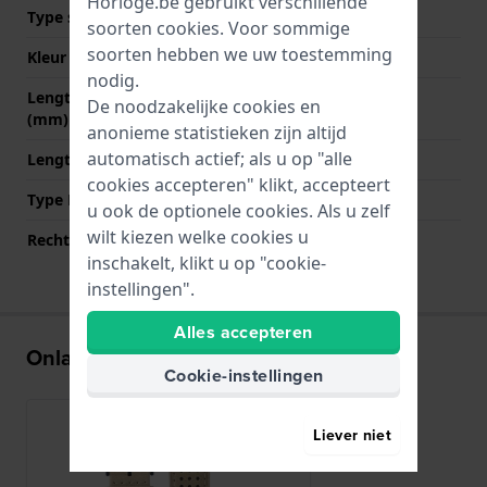
Horloge.be gebruikt verschillende
Type sluiting
Gesp
soorten
cookies
. Voor sommige
soorten hebben we uw toestemming
Kleur sluiting
Zwart
nodig.
Lengte band op 12 uur
85 mm
De noodzakelijke cookies en
(mm)
anonieme statistieken zijn altijd
automatisch actief; als u op "alle
Lengte band op 6 uur (mm)
120 mm
cookies accepteren" klikt, accepteert
Type Bevestiging
Bandpennen
u ook de optionele cookies. Als u zelf
wilt kiezen welke cookies u
Rechte aanzet
Ja
inschakelt, klikt u op "cookie-
instellingen".
Alles accepteren
Onlangs bekeken
Cookie-instellingen
Liever niet