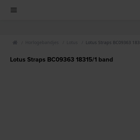
Horlogebandjes
Lotus
Lotus Straps BC09363 18
Lotus Straps BC09363 18315/1 band