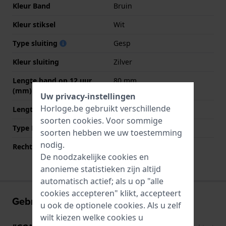
Kleur Band
Bruin
Kleur stiksel
Wit
Type sluiting
Gesp
Kleur sluiting
Zilver
Lengte band op 12 uur
80 mm
(mm)
Uw privacy-instellingen
Horloge.be gebruikt verschillende
Lengte band op 6 uur (mm)
120 mm
soorten
cookies
. Voor sommige
Type Bevestiging
Bandpennen
soorten hebben we uw toestemming
nodig.
Rechte aanzet
Ja
De noodzakelijke cookies en
anonieme statistieken zijn altijd
automatisch actief; als u op "alle
cookies accepteren" klikt, accepteert
Gebruikerservaringen
u ook de optionele cookies. Als u zelf
wilt kiezen welke cookies u