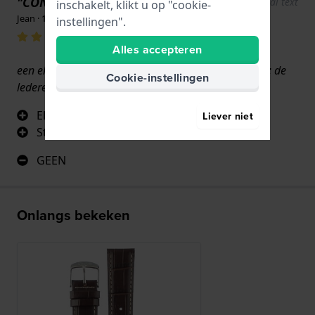
"CONFORME OORSPRONG"
Show original text
inschakelt, klikt u op "cookie-
Jean · 17 juni 2022
instellingen".
Alles accepteren
een elegant horloge dat een plezier is om te dragen; de
Cookie-instellingen
lederen band is van opmerkelijke kwaliteit.
Elegantie
Liever niet
Stevigheid
GEEN
Onlangs bekeken