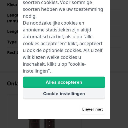
soorten
cookies
. Voor sommige
Kleur sluiting
Zilver
soorten hebben we uw toestemming
Lengte band op 12 uur
80 mm
nodig.
(mm)
De noodzakelijke cookies en
anonieme statistieken zijn altijd
Lengte band op 6 uur (mm)
120 mm
automatisch actief; als u op "alle
Type Bevestiging
Bandpennen
cookies accepteren" klikt, accepteert
u ook de optionele cookies. Als u zelf
Rechte aanzet
Ja
wilt kiezen welke cookies u
inschakelt, klikt u op "cookie-
instellingen".
Alles accepteren
Onlangs bekeken
Cookie-instellingen
Liever niet