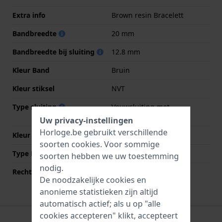
Extra info
Brown resin Bracelett
Bandbreedte
20 mm
Bandbreedte bij sluiting
12.8 mm
Kleur Band
Bruin
Kleur stiksel
NVT
Type sluiting
Vouwsluiting met
drukknoppen
Uw privacy-instellingen
Horloge.be gebruikt verschillende
Kleur sluiting
Bruin
soorten
cookies
. Voor sommige
Type Bevestiging
Bandpennen
soorten hebben we uw toestemming
nodig.
Rechte aanzet
Nee
De noodzakelijke cookies en
anonieme statistieken zijn altijd
automatisch actief; als u op "alle
cookies accepteren" klikt, accepteert