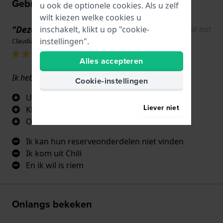
Gebruikerservaringen
u ook de optionele cookies. Als u zelf
wilt kiezen welke cookies u
"Deze riem past15927"
inschakelt, klikt u op "cookie-
Show original text
instellingen".
Claudia andrea Valdivia fuentes · 17 juni 2022
Alles accepteren
Ik heb de riem van model 15927 nodig
Cookie-instellingen
Uw materiaal
Liever niet
Kleur
Osmodel
Ik kan hun reserveonderdelen niet vinden
Ik kom uit Chili
En ik wil is riem
Onlangs bekeken