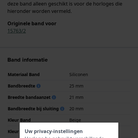
deze band alleen geschikt is voor de horloges die
hieronder worden vermeld.
Originele band voor
15763/2
Band informatie
Materiaal Band
Siliconen
Bandbreedte
25 mm
Breedte bandaanzet
21 mm
Bandbreedte bij sluiting
20 mm
Kleur Band
Beige
Uw privacy-instellingen
Kleur stiksel
NVT