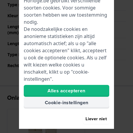
Horloge.be gebruikt verschillende
Type sluiting
Gesp
soorten
cookies
. Voor sommige
soorten hebben we uw toestemming
Kleur sluiting
Goud
nodig.
Lengte band op 12 uur
80 mm
De noodzakelijke cookies en
(mm)
anonieme statistieken zijn altijd
automatisch actief; als u op "alle
Lengte band op 6 uur (mm)
120 mm
cookies accepteren" klikt, accepteert
Type Bevestiging
Bandpennen
u ook de optionele cookies. Als u zelf
wilt kiezen welke cookies u
Rechte aanzet
Nee
inschakelt, klikt u op "cookie-
instellingen".
Alles accepteren
Onlangs bekeken
Cookie-instellingen
Liever niet