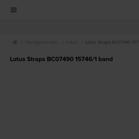
Horlogebandjes
Lotus
Lotus Straps BC07490 15
Lotus Straps BC07490 15746/1 band