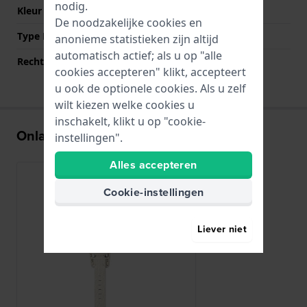
nodig.
Kleur sluiting
Zilver
De noodzakelijke cookies en
Type Bevestiging
Bandpennen
anonieme statistieken zijn altijd
automatisch actief; als u op "alle
Rechte aanzet
Ja
cookies accepteren" klikt, accepteert
u ook de optionele cookies. Als u zelf
wilt kiezen welke cookies u
inschakelt, klikt u op "cookie-
Onlangs bekeken
instellingen".
Alles accepteren
Cookie-instellingen
Liever niet