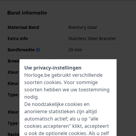
Band informatie
Materiaal Band
Roestvrij staal
Extra info
Stainless Steel Bracelet
Bandbreedte
29 mm
Breedte bandaanzet
18 mm
Uw privacy-instellingen
Kleur Band
Zilver
Horloge.be gebruikt verschillende
soorten
cookies
. Voor sommige
Kleur stiksel
NVT
soorten hebben we uw toestemming
Type sluiting
Vlindersluiting met
nodig.
drukknoppen
De noodzakelijke cookies en
anonieme statistieken zijn altijd
Kleur sluiting
Zilver
automatisch actief; als u op "alle
Type Bevestiging
Bandpennen
cookies accepteren" klikt, accepteert
u ook de optionele cookies. Als u zelf
Rechte aanzet
Nee