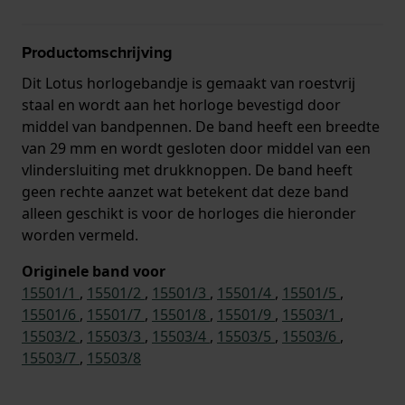
Productomschrijving
Dit Lotus horlogebandje is gemaakt van roestvrij
staal en wordt aan het horloge bevestigd door
middel van bandpennen. De band heeft een breedte
van 29 mm en wordt gesloten door middel van een
vlindersluiting met drukknoppen. De band heeft
geen rechte aanzet wat betekent dat deze band
alleen geschikt is voor de horloges die hieronder
worden vermeld.
Originele band voor
15501/1
,
15501/2
,
15501/3
,
15501/4
,
15501/5
,
15501/6
,
15501/7
,
15501/8
,
15501/9
,
15503/1
,
15503/2
,
15503/3
,
15503/4
,
15503/5
,
15503/6
,
15503/7
,
15503/8