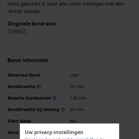
band geschikt is voor alle Lotus horloges met een
rechte aanzet.
Originele band voor
15460/1
Band informatie
Materiaal Band
Leer
Bandbreedte
26 mm
Breedte bandaanzet
126 mm
Bandbreedte bij sluiting
24 mm
Kleur Band
Wit
Uw privacy-instellingen
Kleur stiksel
NVT