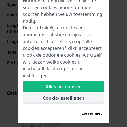
Horloge.be gebruikt verschillende
Type sluiting
Gesp
soorten
cookies
. Voor sommige
soorten hebben we uw toestemming
Kleur sluiting
Zilver
nodig.
Lengte band op 12 uur
55 mm
De noodzakelijke cookies en
(mm)
anonieme statistieken zijn altijd
automatisch actief; als u op "alle
Lengte band op 6 uur (mm)
100 mm
cookies accepteren" klikt, accepteert
Type Bevestiging
Bandpennen
u ook de optionele cookies. Als u zelf
wilt kiezen welke cookies u
Rechte aanzet
Ja
inschakelt, klikt u op "cookie-
instellingen".
Alles accepteren
Onlangs bekeken
Cookie-instellingen
Liever niet