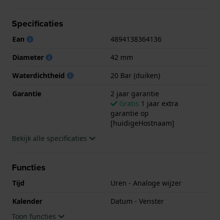
Het horloge is 20ATM. Dit betekent dat het horloge
geschikt is om mee te duiken. Verder wordt het
Specificaties
horloge geleverd met 2 jaar garantie.
Ean
4894138364136
.
Diameter
42 mm
Waterdichtheid
20 Bar (duiken)
Garantie
2 jaar garantie
Gratis
1 jaar extra
garantie op
[huidigeHostnaam]
Bekijk alle specificaties
Functies
Tijd
Uren - Analoge wijzer
Kalender
Datum - Venster
Toon functies