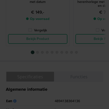
met datum
herenhorloge met sun
en dat
€ 149,-
€ 75,
● Op voorraad
● Op voo
Vergelijk
Verge
Bekijk Product
Bekijk Pr
Specificaties
Functies
Algemene informatie
Ean
4894138364136