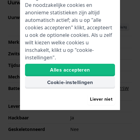
Uurwerk informatie
De noodzakelijke cookies en
anonieme statistieken zijn altijd
Uurwerk nr.
VJ42
(
Bekijk specificaties
)
automatisch actief; als u op "alle
cookies accepteren" klikt, accepteert
Download handboek (English)
u ook de optionele cookies. Als u zelf
wilt kiezen welke cookies u
Merk uurwerk
Seiko Instruments Inc.
inschakelt, klikt u op "cookie-
Zwitsers uurwerk
Nee
instellingen".
Tijdsaanduiding
Analoog
Alles accepteren
Mechanisme
Quartz
Cookie-instellingen
Batterij
Renata R364 364 / SR621SW
Batterij
Liever niet
Levensduur batterij
36 Maanden
Hackbaar
Ja
Geskeletonneerd
Nee