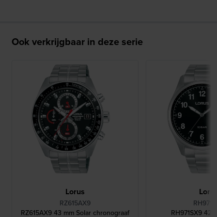
Ook verkrijgbaar in deze serie
Lorus
Loru
RZ615AX9
RH971S
RZ615AX9 43 mm Solar chronograaf
RH971SX9 42 