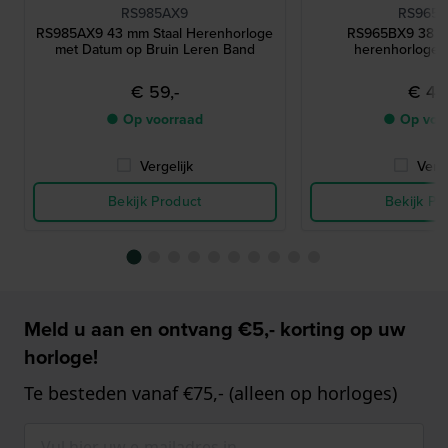
RS985AX9
RS965
RS985AX9 43 mm Staal Herenhorloge
RS965BX9 38 m
met Datum op Bruin Leren Band
herenhorloge 
€ 59,-
€ 49,
● Op voorraad
● Op voo
Vergelijk
Verge
Bekijk Product
Bekijk Pr
Meld u aan en ontvang €5,- korting op uw
horloge!
Te besteden vanaf €75,- (alleen op horloges)