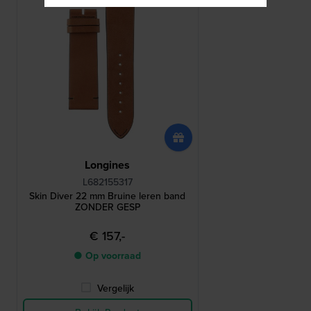
Longines
L682155317
Skin Diver 22 mm Bruine leren band
ZONDER GESP
€ 157,-
● Op voorraad
Vergelijk