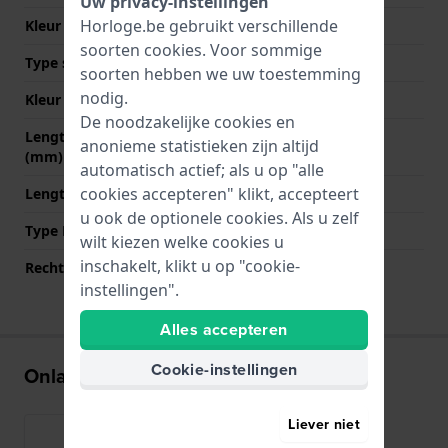
Uw privacy-instellingen
Horloge.be gebruikt verschillende
Kleur stiksel
Zwart
soorten
cookies
. Voor sommige
Type sluiting
Geen
soorten hebben we uw toestemming
nodig.
Kleur sluiting
NVT
De noodzakelijke cookies en
Lengte band op 12 uur
75 mm
anonieme statistieken zijn altijd
(mm)
automatisch actief; als u op "alle
cookies accepteren" klikt, accepteert
Lengte band op 6 uur (mm)
115 mm
u ook de optionele cookies. Als u zelf
Type Bevestiging
Bandpennen
wilt kiezen welke cookies u
inschakelt, klikt u op "cookie-
Rechte aanzet
Ja
instellingen".
Alles accepteren
Cookie-instellingen
Onlangs bekeken
Liever niet