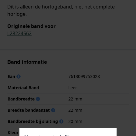
Dit is alleen de horlogeband, niet het complete
horloge.
Originele band voor
L28224562
Band informatie
Ean
7613099753028
Materiaal Band
Leer
Bandbreedte
22 mm
Breedte bandaanzet
22 mm
Bandbreedte bij sluiting
20 mm
Kleur Band
Bruin