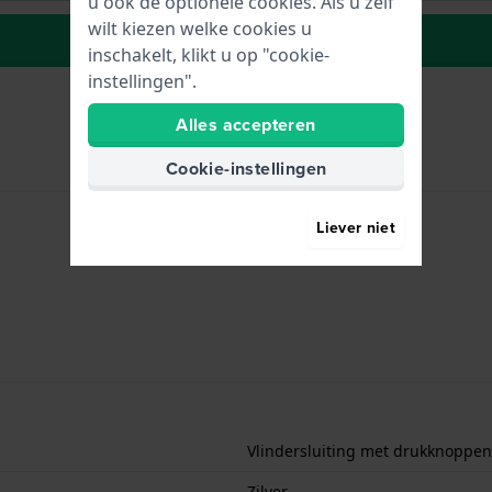
u ook de optionele cookies. Als u zelf
wilt kiezen welke cookies u
Naar wenslijst
inschakelt, klikt u op "cookie-
instellingen".
Alles accepteren
Cookie-instellingen
Liever niet
Vlindersluiting met drukknoppen
Zilver