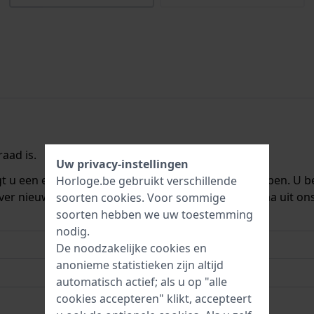
aad is.
Uw privacy-instellingen
ngt u een e-mail zodra we het weer op voorraad hebben. U b
Horloge.be gebruikt verschillende
ver nieuwe voorraad. Het wordt onmiddellijk daarna uit on
soorten
cookies
. Voor sommige
soorten hebben we uw toestemming
nodig.
De noodzakelijke cookies en
anonieme statistieken zijn altijd
automatisch actief; als u op "alle
cookies accepteren" klikt, accepteert