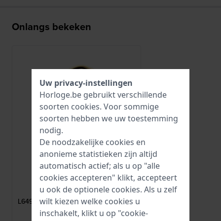
Onlangs bekeken
Uw privacy-instellingen
Horloge.be gebruikt verschillende
soorten
cookies
. Voor sommige
soorten hebben we uw toestemming
nodig.
De noodzakelijke cookies en
anonieme statistieken zijn altijd
automatisch actief; als u op "alle
cookies accepteren" klikt, accepteert
Longines
u ook de optionele cookies. Als u zelf
L649101648
wilt kiezen welke cookies u
L649101648 Goudkleurige stalen gesp
10mm
inschakelt, klikt u op "cookie-