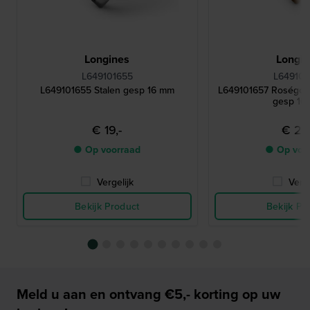
Longines
Longin
L649101655
L649101
L649101655 Stalen gesp 16 mm
L649101657 Roségoud
gesp 16
€ 19,-
€ 20,
● Op voorraad
● Op voo
Vergelijk
Verge
Bekijk Product
Bekijk Pr
Meld u aan en ontvang €5,- korting op uw