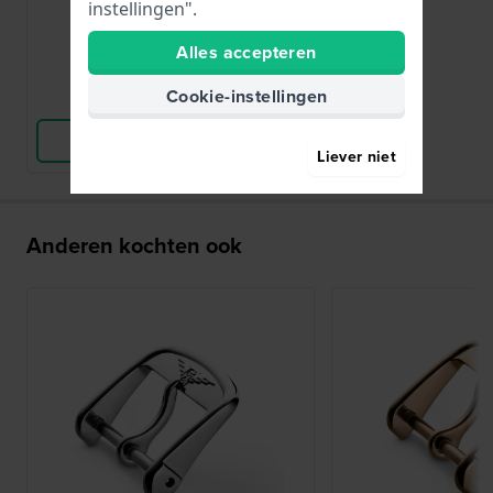
instellingen".
€ 20,-
Alles accepteren
● Op voorraad
Cookie-instellingen
Vergelijk
Bekijk Product
Liever niet
Anderen kochten ook