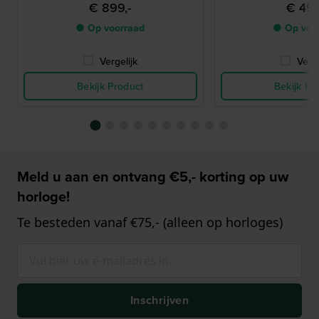
€ 899,-
€ 499
● Op voorraad
● Op voo
Vergelijk
Verge
Bekijk Product
Bekijk Pr
Meld u aan en ontvang €5,- korting op uw
horloge!
Te besteden vanaf €75,- (alleen op horloges)
Inschrijven