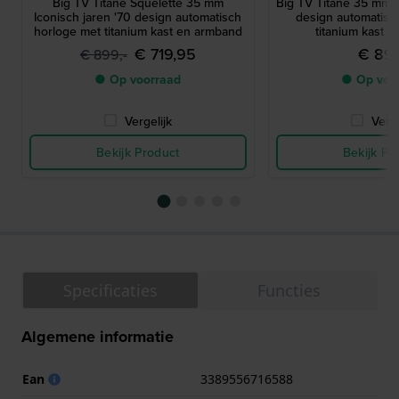
Big TV Titane Squelette 35 mm
Big TV Titane 35 mm I
Iconisch jaren '70 design automatisch
design automatisc
horloge met titanium kast en armband
titanium kast 
€ 719,95
€ 899
€ 899,-
● Op voorraad
● Op voo
Vergelijk
Verge
Bekijk Product
Bekijk Pr
Specificaties
Functies
Algemene informatie
Ean
3389556716588