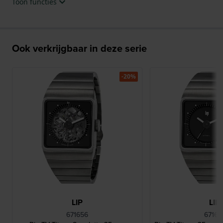
Toon functies
Ook verkrijgbaar in deze serie
-20%
LIP
LIP
671656
67165