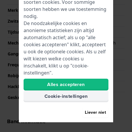
soorten
cookies
. Voor sommige
soorten hebben we uw toestemming
Merk uurwerk
Miyota
nodig.
Zwitsers uurwerk
Nee
De noodzakelijke cookies en
anonieme statistieken zijn altijd
Tijdsaanduiding
Analoog
automatisch actief; als u op "alle
Mechanisme
Mechanisch automatisch
cookies accepteren" klikt, accepteert
u ook de optionele cookies. Als u zelf
Gangreserve
42
wilt kiezen welke cookies u
Frequentie
21600
inschakelt, klikt u op "cookie-
instellingen".
Robijnen
21
Alles accepteren
Hackbaar
Ja
Cookie-instellingen
Geskeletonneerd
Nee
Liever niet
Band informatie