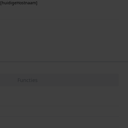
p [huidigeHostnaam]
Functies