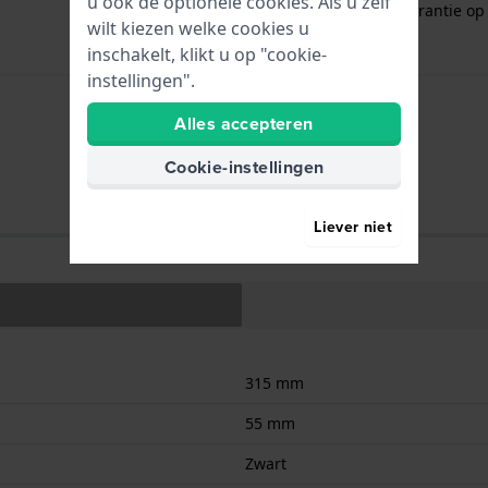
u ook de optionele cookies. Als u zelf
Gratis
1 jaar extra garantie o
wilt kiezen welke cookies u
inschakelt, klikt u op "cookie-
instellingen".
Alles accepteren
Uren - Analoge wijzer
Cookie-instellingen
Liever niet
315 mm
55 mm
Zwart