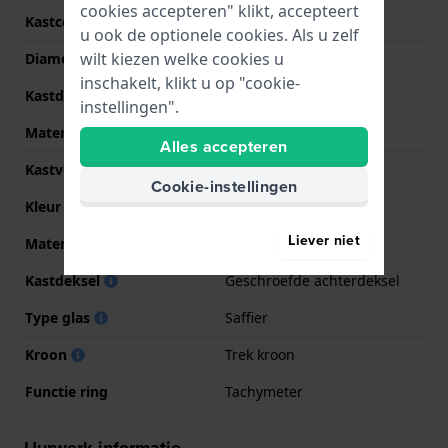
cookies accepteren" klikt, accepteert
Kastcode
671720
u ook de optionele cookies. Als u zelf
wilt kiezen welke cookies u
Diameter
40 mm
inschakelt, klikt u op "cookie-
Kastdikte
12.7 mm
instellingen".
Materiaal
Roestvrij staal
Alles accepteren
Kastvorm
Rond
Cookie-instellingen
Kleur kast
Zilver
Liever niet
Materiaal kastdeksel
Roestvrij staal
Kastdeksel
Geschroefde achterdeksel
Type glas
Saffier
Kroon
Trek kroon
Functie ring
Tachymeter
Uurwerk informatie