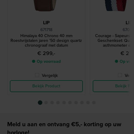
LIP
LIP
671718
67001
Himalaya 40 Chrono 40 mm
Courage - Sapeurs 
Roestvrijstalen jaren '50 design quartz
Geschenkset: Quar
chronograaf met datum
asthmometer en
wijzerplaat met extr
€ 299,-
€ 279
● Op voorraad
● Op voo
Vergelijk
Verge
Bekijk Product
Bekijk Pr
Meld u aan en ontvang €5,- korting op uw
horloge!