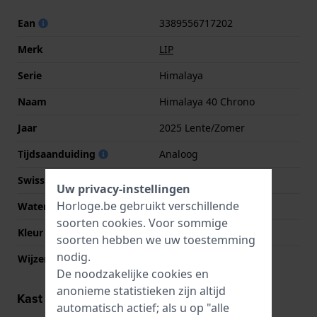
Ean
3389556717202
Merk
LIP
Serie
Himalaya
Naam
Himalaya 40 Chrono
Jaar
2025 Lente/Zomer
Tijdsaanduiding
Analoog
Swiss Made
Nee
Uw privacy-instellingen
Horloge.be gebruikt verschillende
Waterdichtheid
5 Bar (douchen)
soorten
cookies
. Voor sommige
Kleur Wijzerplaat
Zwart
soorten hebben we uw toestemming
nodig.
Wijzer kleuren (u,m,s)
Zilver, Zilver, Zilver
De noodzakelijke cookies en
anonieme statistieken zijn altijd
Kast informatie
automatisch actief; als u op "alle