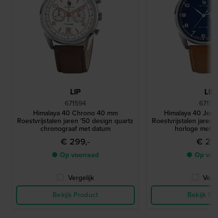
LIP
LIP
671594
67170
Himalaya 40 Chrono 40 mm
Himalaya 40 Jou
Roestvrijstalen jaren '50 design quartz
Roestvrijstalen jaren 
chronograaf met datum
horloge met 
€ 299,-
€ 219
● Op voorraad
● Op voo
Vergelijk
Verge
Bekijk Product
Bekijk Pr